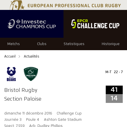
41
14
Matchs
Clubs
Statistiques
Historique
Accueil
Actualités
M-T
22 - 7
41
Bristol Rugby
14
Section Paloise
dimanche 11 décembre 2016
Challenge Cup
Journée 3
Poule 4
Ashton Gate Stadium
Spect: 7,559
Arb: Dudley Phillips