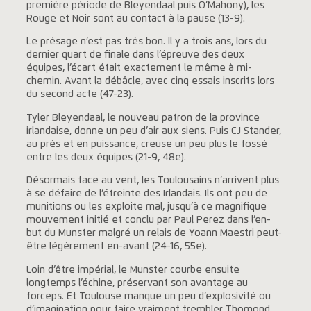
première période de Bleyendaal puis O’Mahony), les
Rouge et Noir sont au contact à la pause (13-9).
Le présage n’est pas très bon. Il y a trois ans, lors du
dernier quart de finale dans l’épreuve des deux
équipes, l’écart était exactement le même à mi-
chemin. Avant la débâcle, avec cinq essais inscrits lors
du second acte (47-23).
Tyler Bleyendaal, le nouveau patron de la province
irlandaise, donne un peu d’air aux siens. Puis CJ Stander,
au près et en puissance, creuse un peu plus le fossé
entre les deux équipes (21-9, 48e).
Désormais face au vent, les Toulousains n’arrivent plus
à se défaire de l’étreinte des Irlandais. Ils ont peu de
munitions ou les exploite mal, jusqu’à ce magnifique
mouvement initié et conclu par Paul Perez dans l’en-
but du Munster malgré un relais de Yoann Maestri peut-
être légèrement en-avant (24-16, 55e).
Loin d’être impérial, le Munster courbe ensuite
longtemps l’échine, préservant son avantage au
forceps. Et Toulouse manque un peu d’explosivité ou
d’imagination pour faire vraiment trembler Thomond