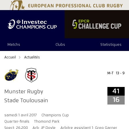
41
16
Matchs
Clubs
Statistiques
Accueil
Actualités
M-T
13 - 9
41
Munster Rugby
16
Stade Toulousain
samedi 1 avril 2017
Champions Cup
Quarter-finals
Thomond Park
Spect: 26,200
Arb: JP Doyle
Arbitre assistant 1: Greg Garner