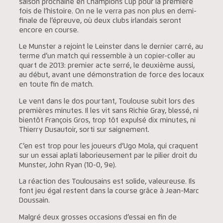
saison prochaine en Champions Cup pour la première
fois de l’histoire. On ne le verra pas non plus en demi-
finale de l’épreuve, où deux clubs irlandais seront
encore en course.
Le Munster a rejoint le Leinster dans le dernier carré, au
terme d’un match qui ressemble à un copier-coller au
quart de 2013: premier acte serré, le deuxième aussi,
au début, avant une démonstration de force des locaux
en toute fin de match.
Le vent dans le dos pourtant, Toulouse subit lors des
premières minutes. Il les vit sans Richie Gray, blessé, ni
bientôt François Gros, trop tôt expulsé dix minutes, ni
Thierry Dusautoir, sorti sur saignement.
C’en est trop pour les joueurs d’Ugo Mola, qui craquent
sur un essai aplati laborieusement par le pilier droit du
Munster, John Ryan (10-0, 9e).
La réaction des Toulousains est solide, valeureuse. Ils
font jeu égal restent dans la course grâce à Jean-Marc
Doussain.
Malgré deux grosses occasions d’essai en fin de