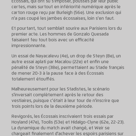
Ecossais, qui ont su s'imposer, poussés par leur public
certes, mais surtout en infériorité numérique après le
carton rouge reçu par Burleigh (56e). Une exclusion qui
n'a pas coupé les jambes écossaises, loin s'en faut.
Et pourtant, tout semblait sourire aux Parisiens lors du
premier acte. Les hommes de Gonzalo Quesada
faisaient feu tout bois avec un efficacité
impressionnante.
Un essai de Nayacalevu (4e), un drop de Steyn (8e), un
autre essai aplati par Macalou (22e) et enfin une
pénalité de Steyn (38e), permettaient au Stade français
de mener 20-3 à la pause face à des Écossais
totalement étouffés.
Malheureusement pour les Stadistes, le scénario
s'inversait complètement après le retour des
vestiaires, puisque c'était à leur tour de n'inscrire que
trois points lors de la deuxième période.
Revigorés, les Écossais inscrivaient trois essais par
Hoyland (47e), Toolis (53e) et Hidalgo-Clyne (62e, 22-23).
La dynamique du match avait changé, et Weir se
chargeait finalement d'achever les espoirs parisiens sur