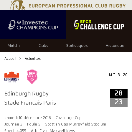
28
23
Matchs
Clubs
Statistiques
Historique
Accueil
Actualités
M-T
3 - 20
28
Edinburgh Rugby
23
Stade Francais Paris
samedi 10 décembre 2016
Challenge Cup
Journée 3
Poule 5
Scottish Gas Murrayfield Stadium
Spect: 4,055
Arb: Craig Maxwell-Keys