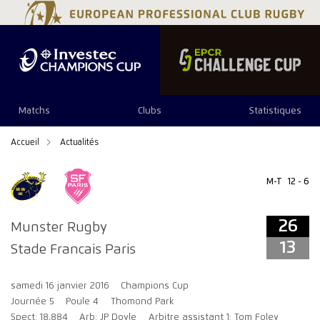
26
13
Matchs
Clubs
Statistiques
Accueil
Actualités
M-T
12 - 6
26
Munster Rugby
13
Stade Francais Paris
samedi 16 janvier 2016
Champions Cup
Journée 5
Poule 4
Thomond Park
Spect: 18,884
Arb: JP Doyle
Arbitre assistant 1: Tom Foley