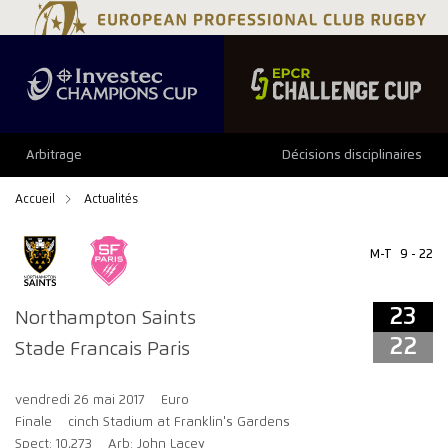
23
22
Arbitrage
Décisions disciplinaires
Accueil
Actualités
M-T
9 - 22
23
Northampton Saints
22
Stade Francais Paris
vendredi 26 mai 2017
Euro
Finale
cinch Stadium at Franklin's Gardens
Spect: 10,273
Arb: John Lacey