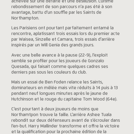
achevée sur une défaite et une désillusion. L’ultime
rebondissement de son parcours n’a pas été à son
avantage, battu d’un souffle par les Saints de
Northampton.
Les Parisiens ont pourtant parfaitement entamé la
rencontre, aplatissant trois essais lors du premier acte
par Waisea, Sinzelle et Camara, trois essais d’arrière
inspirés par un Will Genia des grands jours.
Avec une belle avance à la pause (22-9), l’exploit
semble se profiler pour les joueurs de Gonzalo
Quesada, qui faisait comme quelques cadres ses
derniers pas sous les couleurs du club.
Mais un essai de Ben Foden relance les Saints,
dominateurs en mêlée mais vite réduits à 14 puis à 13
pendant neuf longues minutes après le jaune de
Hutchinson et le rouge du capitaine Tom Wood (64e).
C’est pourtant à deux joueurs de moins que
Northamtpon trouve la faille. L’arrière Ashee Tuala
rebondit sur deux défenseurs avant de s’écrouler dans
l’en-but. Harry Mallinder transforme et offre la victoire
et la qualification pour la prochaine édition de la