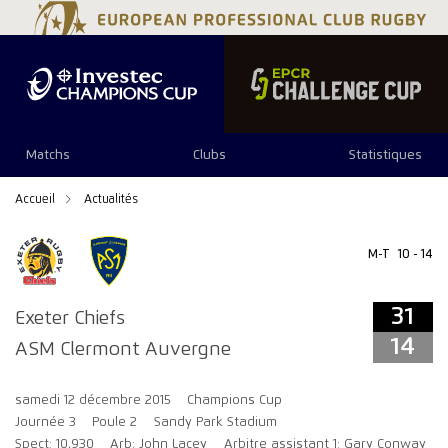
31
14
Matchs
Clubs
Statistiques
Accueil
Actualités
M-T
10 - 14
31
Exeter Chiefs
14
ASM Clermont Auvergne
samedi 12 décembre 2015
Champions Cup
Journée 3
Poule 2
Sandy Park Stadium
Spect: 10,930
Arb: John Lacey
Arbitre assistant 1: Gary Conway