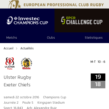
19
18
Matchs
Clubs
Statistiques
Accueil
Actualités
M-T
10 - 6
19
Ulster Rugby
18
Exeter Chiefs
samedi 22 octobre 2016
Champions Cup
Journée 2
Poule 5
Kingspan Stadium
Spect: 16,843
Arb: Alexandre Ruiz