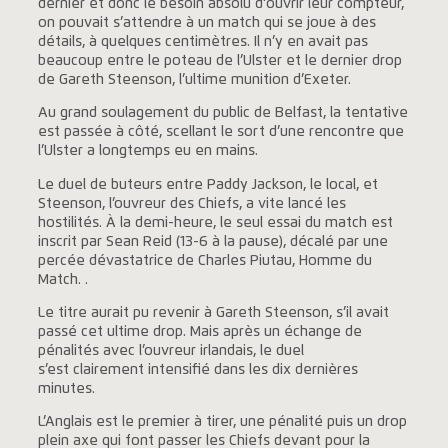
dernier et donc le besoin absolu d'ouvrir leur compteur,
on pouvait s’attendre à un match qui se joue à des
détails, à quelques centimètres. Il n’y en avait pas
beaucoup entre le poteau de l’Ulster et le dernier drop
de Gareth Steenson, l’ultime munition d’Exeter.
Au grand soulagement du public de Belfast, la tentative
est passée à côté, scellant le sort d’une rencontre que
l’Ulster a longtemps eu en mains.
Le duel de buteurs entre Paddy Jackson, le local, et
Steenson, l’ouvreur des Chiefs, a vite lancé les
hostilités. À la demi-heure, le seul essai du match est
inscrit par Sean Reid (13-6 à la pause), décalé par une
percée dévastatrice de Charles Piutau, Homme du
Match. .
Le titre aurait pu revenir à Gareth Steenson, s’il avait
passé cet ultime drop. Mais après un échange de
pénalités avec l’ouvreur irlandais, le duel
s’est clairement intensifié dans les dix dernières
minutes.
L’Anglais est le premier à tirer, une pénalité puis un drop
plein axe qui font passer les Chiefs devant pour la