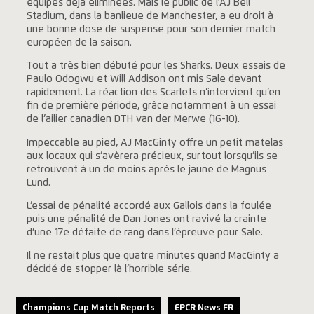
équipes déjà éliminées. Mais le public de l’AJ Bell
Stadium, dans la banlieue de Manchester, a eu droit à
une bonne dose de suspense pour son dernier match
européen de la saison.
Tout a très bien débuté pour les Sharks. Deux essais de
Paulo Odogwu et Will Addison ont mis Sale devant
rapidement. La réaction des Scarlets n’intervient qu’en
fin de première période, grâce notamment à un essai
de l’ailier canadien DTH van der Merwe (16-10).
Impeccable au pied, AJ MacGinty offre un petit matelas
aux locaux qui s’avèrera précieux, surtout lorsqu’ils se
retrouvent à un de moins après le jaune de Magnus
Lund.
L’essai de pénalité accordé aux Gallois dans la foulée
puis une pénalité de Dan Jones ont ravivé la crainte
d’une 17e défaite de rang dans l’épreuve pour Sale.
Il ne restait plus que quatre minutes quand MacGinty a
décidé de stopper là l’horrible série.
Champions Cup Match Reports
EPCR News FR