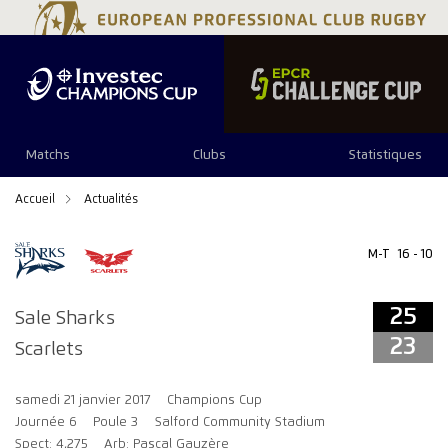
25
23
Matchs
Clubs
Statistiques
Accueil
Actualités
M-T
16 - 10
25
Sale Sharks
23
Scarlets
samedi 21 janvier 2017
Champions Cup
Journée 6
Poule 3
Salford Community Stadium
Spect: 4,275
Arb: Pascal Gauzère