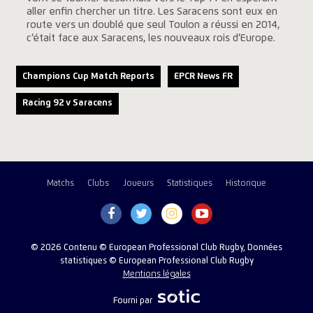
aller enfin chercher un titre. Les Saracens sont eux en
route vers un doublé que seul Toulon a réussi en 2014,
c’était face aux Saracens, les nouveaux rois d’Europe.
Champions Cup Match Reports
EPCR News FR
Racing 92 v Saracens
Matchs
Clubs
Joueurs
Statistiques
Historique
© 2026 Contenu © European Professional Club Rugby, Données
statistiques © European Professional Club Rugby
Mentions légales
Fourni par