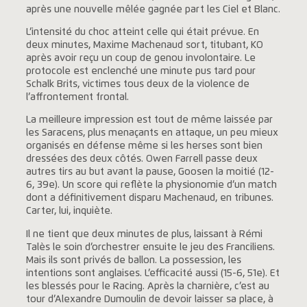
après une nouvelle mêlée gagnée part les Ciel et Blanc.
L’intensité du choc atteint celle qui était prévue. En
deux minutes, Maxime Machenaud sort, titubant, KO
après avoir reçu un coup de genou involontaire. Le
protocole est enclenché une minute pus tard pour
Schalk Brits, victimes tous deux de la violence de
l’affrontement frontal.
La meilleure impression est tout de même laissée par
les Saracens, plus menaçants en attaque, un peu mieux
organisés en défense même si les herses sont bien
dressées des deux côtés. Owen Farrell passe deux
autres tirs au but avant la pause, Goosen la moitié (12-
6, 39e). Un score qui reflète la physionomie d’un match
dont a définitivement disparu Machenaud, en tribunes.
Carter, lui, inquiète.
Il ne tient que deux minutes de plus, laissant à Rémi
Talès le soin d’orchestrer ensuite le jeu des Franciliens.
Mais ils sont privés de ballon. La possession, les
intentions sont anglaises. L’efficacité aussi (15-6, 51e). Et
les blessés pour le Racing. Après la charnière, c’est au
tour d’Alexandre Dumoulin de devoir laisser sa place, à