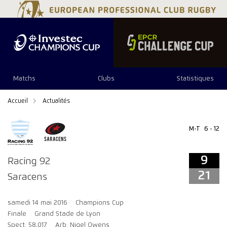
9
21
Matchs
Clubs
Statistiques
Accueil
Actualités
M-T
6 - 12
9
Racing 92
21
Saracens
samedi 14 mai 2016
Champions Cup
Finale
Grand Stade de Lyon
Spect: 58,017
Arb: Nigel Owens