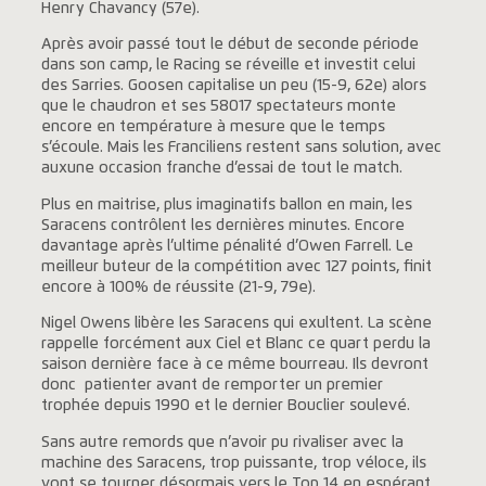
Henry Chavancy (57e).
Après avoir passé tout le début de seconde période
dans son camp, le Racing se réveille et investit celui
des Sarries. Goosen capitalise un peu (15-9, 62e) alors
que le chaudron et ses 58017 spectateurs monte
encore en température à mesure que le temps
s’écoule. Mais les Franciliens restent sans solution, avec
auxune occasion franche d’essai de tout le match.
Plus en maitrise, plus imaginatifs ballon en main, les
Saracens contrôlent les dernières minutes. Encore
davantage après l’ultime pénalité d’Owen Farrell. Le
meilleur buteur de la compétition avec 127 points, finit
encore à 100% de réussite (21-9, 79e).
Nigel Owens libère les Saracens qui exultent. La scène
rappelle forcément aux Ciel et Blanc ce quart perdu la
saison dernière face à ce même bourreau. Ils devront
donc patienter avant de remporter un premier
trophée depuis 1990 et le dernier Bouclier soulevé.
Sans autre remords que n’avoir pu rivaliser avec la
machine des Saracens, trop puissante, trop véloce, ils
vont se tourner désormais vers le Top 14 en espérant