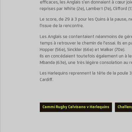
efficaces, les Anglais s'en donnaient à cœur joie
reprises par White (2e), Lambert (7e), Clifford (
Le score, de 29 à 3 pour les Quins à la pause, n
l'issue de la rencontre.
Les Anglais se contentaient néanmoins de gére
temps à retrouver le chemin de l'essai. Ils en 
Hopper (56e), Sinckler (66e) et Walker (70e).
Ils en concédaient toutefois également un à le
Mbanda (63e), une très légère consolation au re
Les Harlequins reprennent la tête de la poule 3
Cardiff.
Cammi Rugby Calvisano v Harlequins
Challen