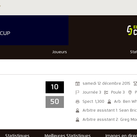
Joueurs
Sta
samedi 12 décembre 2015
10
Journée 3
Poule 3
P
50
Spect: 1,300
Arb: Ben W
Arbitre assistant 1: Sean Bric
Arbitre assistant 2: Greg M
Statistiques
Meilleures Statistiques
Images en dire