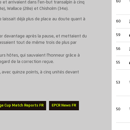
60
 et arrivaient dans l'en-but transalpin à cinq
13e), Wallace (28e) et Chisholm (34e).
e laissait déjà plus de place au doute quant à
60
59
r davantage après la pause, et mettaient du
passaient tout de même trois de plus par
56
urs hôtes, qui sauvaient l'honneur grâce à
gard de la correction reçue.
55
, avec quinze points, à cinq unités devant
53
ge Cup Match Reports FR
EPCR News FR
50