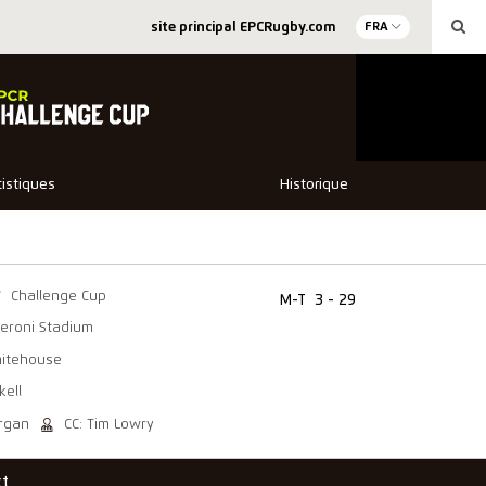
site principal EPCRugby.com
FRA
tistiques
Historique
Challenge Cup
M-T
3 - 29
eroni Stadium
hitehouse
kell
organ
CC: Tim Lowry
ct