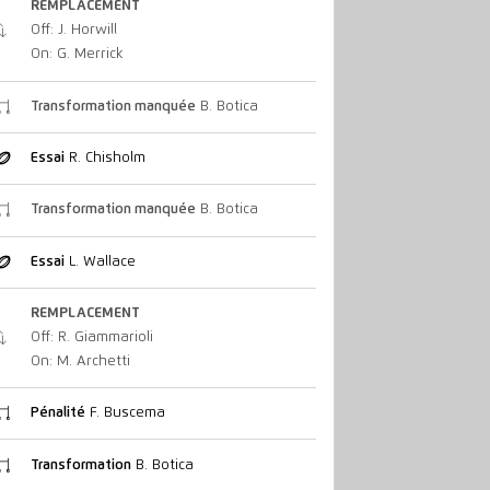
REMPLACEMENT
Off: J. Horwill
On: G. Merrick
Transformation manquée
B. Botica
Essai
R. Chisholm
Transformation manquée
B. Botica
Essai
L. Wallace
REMPLACEMENT
Off: R. Giammarioli
On: M. Archetti
Pénalité
F. Buscema
Transformation
B. Botica