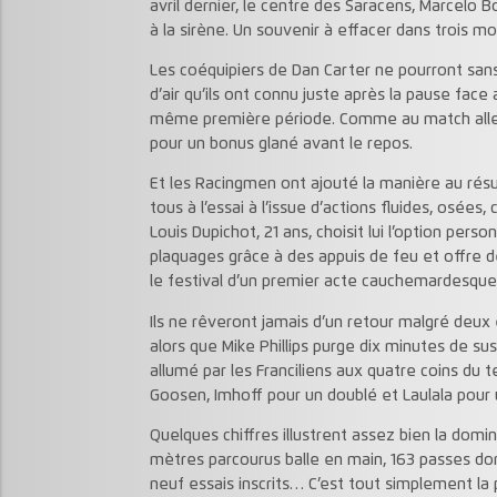
avril dernier, le centre des Saracens, Marcelo Bo
à la sirène. Un souvenir à effacer dans trois mo
Les coéquipiers de Dan Carter ne pourront sans
d’air qu’ils ont connu juste après la pause face 
même première période. Comme au match aller à 
pour un bonus glané avant le repos.
Et les Racingmen ont ajouté la manière au résult
tous à l’essai à l’issue d’actions fluides, osées
Louis Dupichot, 21 ans, choisit lui l’option perso
plaquages grâce à des appuis de feu et offre déj
le festival d’un premier acte cauchemardesque 
Ils ne rêveront jamais d’un retour malgré deu
alors que Mike Phillips purge dix minutes de su
allumé par les Franciliens aux quatre coins du te
Goosen, Imhoff pour un doublé et Laulala pour u
Quelques chiffres illustrent assez bien la domi
mètres parcourus balle en main, 163 passes do
neuf essais inscrits… C’est tout simplement la 