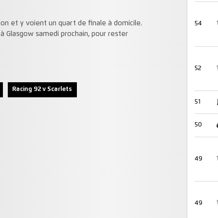
on et y voient un quart de finale à domicile.
54
t à Glasgow samedi prochain, pour rester
52
Racing 92 v Scarlets
51
50
49
49