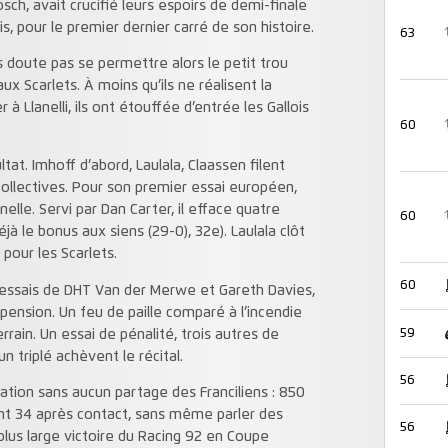
sch, avait crucifié leurs espoirs de demi-finale
is, pour le premier dernier carré de son histoire.
63
 doute pas se permettre alors le petit trou
aux Scarlets. À moins qu’ils ne réalisent la
Llanelli, ils ont étouffée d’entrée les Gallois
60
at. Imhoff d’abord, Laulala, Claassen filent
, collectives. Pour son premier essai européen,
nnelle. Servi par Dan Carter, il efface quatre
60
à le bonus aux siens (29-0), 32e). Laulala clôt
pour les Scarlets.
60
x essais de DHT Van der Merwe et Gareth Davies,
spension. Un feu de paille comparé à l’incendie
59
rrain. Un essai de pénalité, trois autres de
n triplé achèvent le récital.
56
nation sans aucun partage des Franciliens : 850
nt 34 après contact, sans même parler des
56
plus large victoire du Racing 92 en Coupe