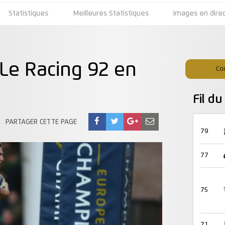
Statistiques
Meilleures Statistiques
Images en dire
e Racing 92 en
Co
Fil d
PARTAGER CETTE PAGE
79
77
75
71