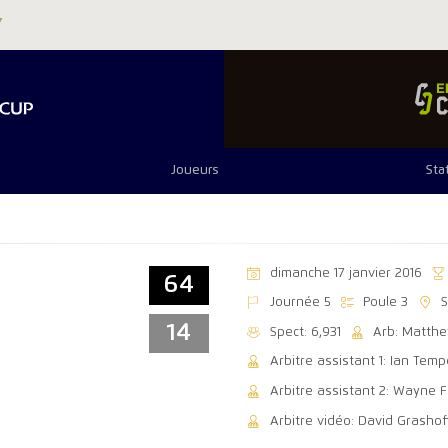
Joueurs
Sta
dimanche 17 janvier 2016
64
Journée 5
Poule 3
14
Spect: 6,931
Arb: Matthe
Arbitre assistant 1: Ian Temp
Arbitre assistant 2: Wayne F
Arbitre vidéo: David Grashof