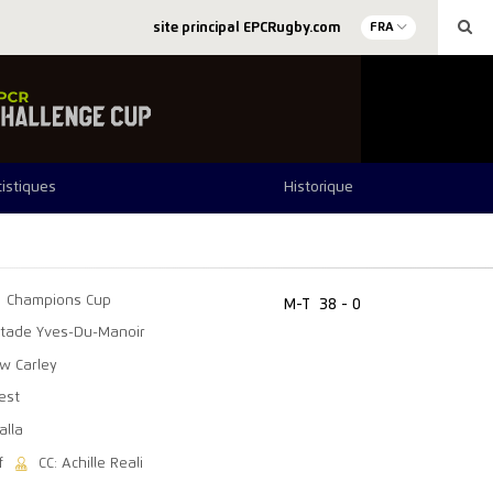
site principal EPCRugby.com
FRA
tistiques
Historique
Champions Cup
M-T
38 - 0
Stade Yves-Du-Manoir
w Carley
est
alla
f
CC: Achille Reali