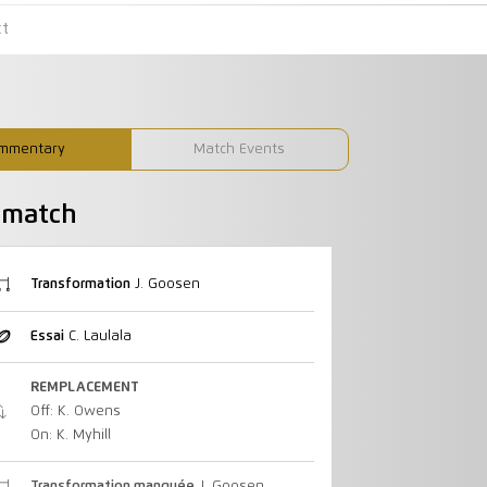
ct
mmentary
Match Events
u match
Transformation
J. Goosen
Essai
C. Laulala
REMPLACEMENT
Off: K. Owens
On: K. Myhill
Transformation manquée
J. Goosen