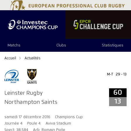
60
13
Matchs
Clubs
Statistiques
Accueil
Actualités
M-T
29 - 13
60
Leinster Rugby
13
Northampton Saints
samedi 17 décembre 2016
Champions Cup
Journée 4
Poule 4
Aviva Stadium
Spect: 38,584
Arb: Romain Poite