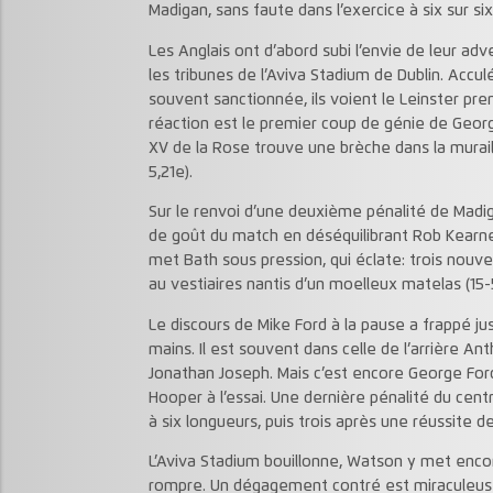
Madigan, sans faute dans l’exercice à six sur six
Les Anglais ont d’abord subi l’envie de leur adve
les tribunes de l’Aviva Stadium de Dublin. Accu
souvent sanctionnée, ils voient le Leinster pr
réaction est le premier coup de génie de Georg
XV de la Rose trouve une brèche dans la muraille
5,21e).
Sur le renvoi d’une deuxième pénalité de Mad
de goût du match en déséquilibrant Rob Kearne
met Bath sous pression, qui éclate: trois nouve
au vestiaires nantis d’un moelleux matelas (15-
Le discours de Mike Ford à la pause a frappé j
mains. Il est souvent dans celle de l’arrière A
Jonathan Joseph. Mais c’est encore George Ford
Hooper à l’essai. Une dernière pénalité du cent
à six longueurs, puis trois après une réussite de
L’Aviva Stadium bouillonne, Watson y met encor
rompre. Un dégagement contré est miraculeu