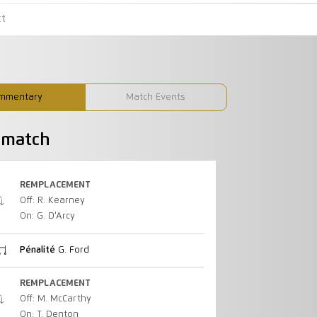
ct
mmentary
Match Events
u match
REMPLACEMENT
Off: R. Kearney
On: G. D'Arcy
Pénalité
G. Ford
REMPLACEMENT
Off: M. McCarthy
On: T. Denton