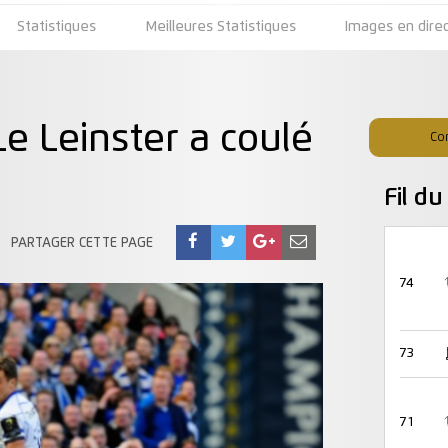
Statistiques
Meilleures Statistiques
Images en dire
 Leinster a coulé
Co
Fil d
PARTAGER CETTE PAGE
74
73
71