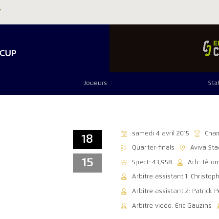
Joueurs
Sta
samedi 4 avril 2015
Cha
18
Quarter-finals
Aviva St
15
Spect: 43,958
Arb: Jéro
Arbitre assistant 1: Christo
Arbitre assistant 2: Patrick
Arbitre vidéo: Eric Gauzins