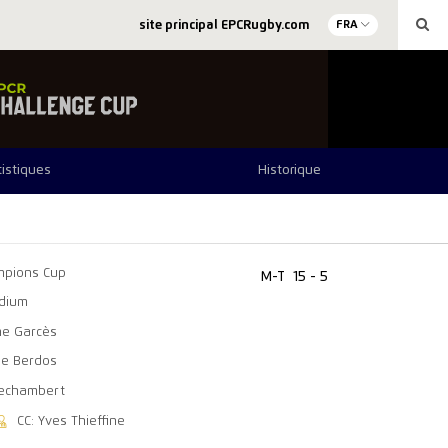
site principal EPCRugby.com
FRA
tistiques
Historique
mpions Cup
M-T
15 - 5
adium
me Garcès
phe Berdos
 Pechambert
CC: Yves Thieffine