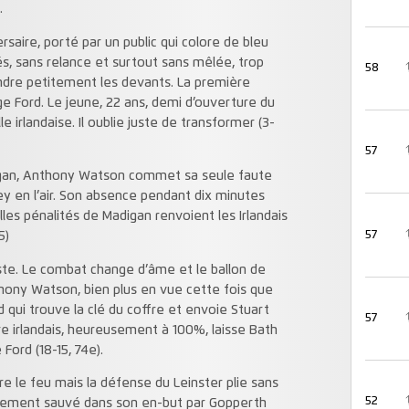
.
rsaire, porté par un public qui colore de bleu
lés, sans relance et surtout sans mêlée, trop
58
endre petitement les devants. La première
e Ford. Le jeune, 22 ans, demi d’ouverture du
 irlandaise. Il oublie juste de transformer (3-
57
igan, Anthony Watson commet sa seule faute
y en l’air. Son absence pendant dix minutes
lles pénalités de Madigan renvoient les Irlandais
57
5)
uste. Le combat change d’âme et le ballon de
nthony Watson, bien plus en vue cette fois que
 qui trouve la clé du coffre et envoie Stuart
57
re irlandais, heureusement à 100%, laisse Bath
 Ford (18-15, 74e).
e le feu mais la défense du Leinster plie sans
52
sement sauvé dans son en-but par Gopperth