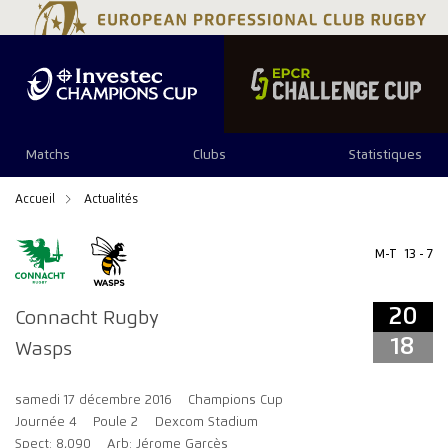
20
18
Matchs
Clubs
Statistiques
Accueil
Actualités
M-T
13 - 7
20
Connacht Rugby
18
Wasps
samedi 17 décembre 2016
Champions Cup
Journée 4
Poule 2
Dexcom Stadium
Spect: 8,090
Arb: Jérome Garcès