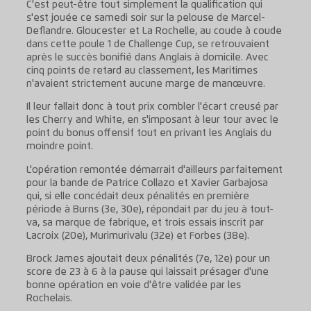
C'est peut-être tout simplement la qualification qui
s'est jouée ce samedi soir sur la pelouse de Marcel-
Deflandre. Gloucester et La Rochelle, au coude à coude
dans cette poule 1 de Challenge Cup, se retrouvaient
après le succès bonifié dans Anglais à domicile. Avec
cinq points de retard au classement, les Maritimes
n'avaient strictement aucune marge de manœuvre.
Il leur fallait donc à tout prix combler l'écart creusé par
les Cherry and White, en s'imposant à leur tour avec le
point du bonus offensif tout en privant les Anglais du
moindre point.
L'opération remontée démarrait d'ailleurs parfaitement
pour la bande de Patrice Collazo et Xavier Garbajosa
qui, si elle concédait deux pénalités en première
période à Burns (3e, 30e), répondait par du jeu à tout-
va, sa marque de fabrique, et trois essais inscrit par
Lacroix (20e), Murimurivalu (32e) et Forbes (38e).
Brock James ajoutait deux pénalités (7e, 12e) pour un
score de 23 à 6 à la pause qui laissait présager d'une
bonne opération en voie d'être validée par les
Rochelais.