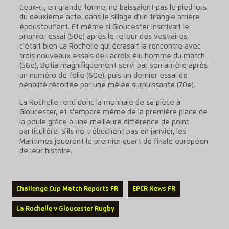
Ceux-ci, en grande forme, ne baissaient pas le pied lors
du deuxième acte, dans le sillage d'un triangle arrière
époustouflant. Et même si Gloucester inscrivait le
premier essai (50e) après le retour des vestiaires,
c'était bien La Rochelle qui écrasait la rencontre avec
trois nouveaux essais de Lacroix élu homme du match
(56e), Botia magnifiquement servi par son arrière après
un numéro de folie (60e), puis un dernier essai de
pénalité récoltée par une mêlée surpuissante (70e).
La Rochelle rend donc la monnaie de sa pièce à
Gloucester, et s'empare même de la première place de
la poule grâce à une meilleure différence de point
particulière. S'ils ne trébuchent pas en janvier, les
Maritimes joueront le premier quart de finale européen
de leur histoire.
Challenge Cup Match Reports FR
EPCR News FR
La Rochelle v Gloucester Rugby