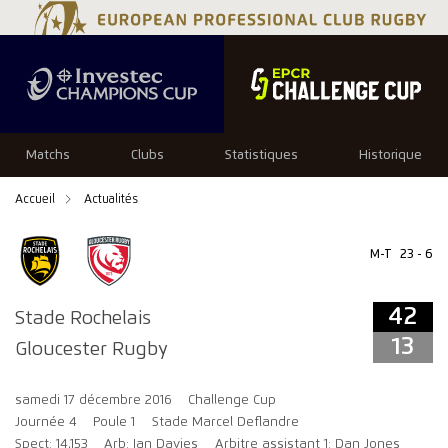
42
13
Matchs
Clubs
Statistiques
Historique
Accueil
Actualités
M-T
23 - 6
42
Stade Rochelais
13
Gloucester Rugby
samedi 17 décembre 2016
Challenge Cup
Journée 4
Poule 1
Stade Marcel Deflandre
Spect: 14,153
Arb: Ian Davies
Arbitre assistant 1: Dan Jones