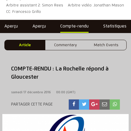
Arbitre assistant 2: Simon Rees
Arbitre vidéo: Jonathan Mason
CC: Francesco Grillo
Aperçu
Aperçu
Compte-rendu
Statistiques
Article
Commentary
Match Events
COMPTE-RENDU : La Rochelle répond à
Gloucester
samedi 17 décembre 2016
00:00 (GMT)
PARTAGER CETTE PAGE