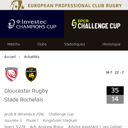
35
14
Matchs
Clubs
Statistiques
Historique
Accueil
Actualités
M-T
22 - 7
35
Gloucester Rugby
14
Stade Rochelais
jeudi 8 décembre 2016
Challenge Cup
Journée 3
Poule 1
Kingsholm Stadium
Spect: 9,278
Arb: Andrew Brace
Arbitre assistant 1: Leo Colgan