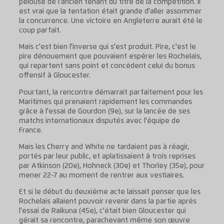
pelouse de l'ancien tenant du titre de la compétition. Il
est vrai que la tentation était grande d'aller assommer
la concurrence. Une victoire en Angleterre aurait été le
coup parfait.
Mais c'est bien l'inverse qui s'est produit. Pire, c'est le
pire dénouement que pouvaient espérer les Rochelais,
qui repartent sans point et concèdent celui du bonus
offensif à Gloucester.
Pourtant, la rencontre démarrait parfaitement pour les
Maritimes qui prenaient rapidement les commandes
grâce à l'essai de Gourdon (9e), sur la lancée de ses
matchs internationaux disputés avec l'équipe de
France.
Mais les Cherry and White ne tardaient pas à réagir,
portés par leur public, et aplatissaient à trois reprises
par Atkinson (20e), Hohneck (30e) et Thorley (35e), pour
mener 22-7 au moment de rentrer aux vestiaires.
Et si le début du deuxième acte laissait penser que les
Rochelais allaient pouvoir revenir dans la partie après
l'essai de Raikuna (45e), c'était bien Gloucester qui
gérait sa rencontre, parachevant même son œuvre