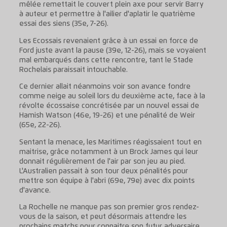
mêlée remettait le couvert plein axe pour servir Barry
à auteur et permettre à l'ailier d'aplatir le quatrième
essai des siens (35e, 7-26).
Les Ecossais revenaient grâce à un essai en force de
Ford juste avant la pause (39e, 12-26), mais se voyaient
mal embarqués dans cette rencontre, tant le Stade
Rochelais paraissait intouchable.
Ce dernier allait néanmoins voir son avance fondre
comme neige au soleil lors du deuxième acte, face à la
révolte écossaise concrétisée par un nouvel essai de
Hamish Watson (46e, 19-26) et une pénalité de Weir
(65e, 22-26).
Sentant la menace, les Maritimes réagissaient tout en
maitrise, grâce notamment à un Brock James qui leur
donnait régulièrement de l'air par son jeu au pied.
L'Australien passait à son tour deux pénalités pour
mettre son équipe à l'abri (69e, 79e) avec dix points
d'avance.
La Rochelle ne manque pas son premier gros rendez-
vous de la saison, et peut désormais attendre les
prochains matchs pour connaitre son futur adversaire.