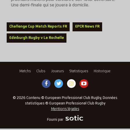
Une demi-finale qui se jouera à domicile.
Challenge Cup Match Reports FR
EPCR News FR
Edinburgh Rugby v La Rochelle
Matchs
Clubs
Joueurs
Statistiques
Historique
© 2026 Contenu © European Professional Club Rugby, Données
statistiques © European Professional Club Rugby
Mentions légales
Fourni par