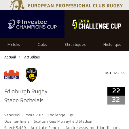
22
32
Matchs
Clubs
Statistiques
Historique
Accueil
Actualités
M-T
12 - 26
22
Edinburgh Rugby
32
Stade Rochelais
vendredi 31 mars 2017
Challenge Cup
Quarter-finals
Scottish Gas Murrayfield Stadium
Spect: 5,489
Arb: Luke Pearce
Arbitre assistant 1: Ian Tempest