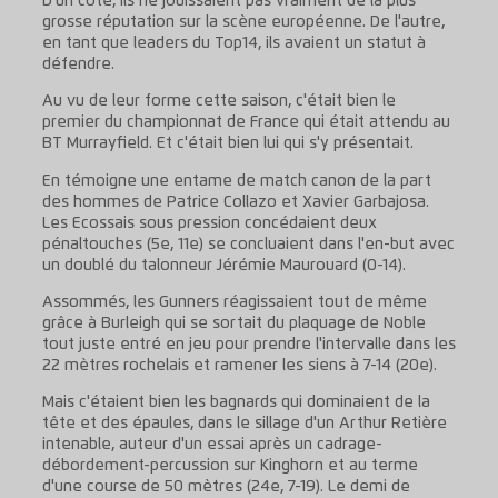
D'un côté, ils ne jouissaient pas vraiment de la plus
grosse réputation sur la scène européenne. De l'autre,
en tant que leaders du Top14, ils avaient un statut à
défendre.
Au vu de leur forme cette saison, c'était bien le
premier du championnat de France qui était attendu au
BT Murrayfield. Et c'était bien lui qui s'y présentait.
En témoigne une entame de match canon de la part
des hommes de Patrice Collazo et Xavier Garbajosa.
Les Ecossais sous pression concédaient deux
pénaltouches (5e, 11e) se concluaient dans l'en-but avec
un doublé du talonneur Jérémie Maurouard (0-14).
Assommés, les Gunners réagissaient tout de même
grâce à Burleigh qui se sortait du plaquage de Noble
tout juste entré en jeu pour prendre l'intervalle dans les
22 mètres rochelais et ramener les siens à 7-14 (20e).
Mais c'étaient bien les bagnards qui dominaient de la
tête et des épaules, dans le sillage d'un Arthur Retière
intenable, auteur d'un essai après un cadrage-
débordement-percussion sur Kinghorn et au terme
d'une course de 50 mètres (24e, 7-19). Le demi de