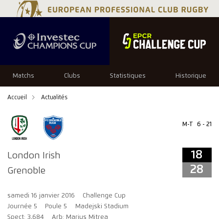
18
28
Matchs
Clubs
Statistiques
Historique
Accueil
Actualités
M-T
6 - 21
18
London Irish
28
Grenoble
samedi 16 janvier 2016
Challenge Cup
Journée 5
Poule 5
Madejski Stadium
Spect: 3,684
Arb: Marius Mitrea