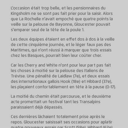
L'occasion était trop belle, et les pensionnaires du
Kingsholm ne se sont pas fait prier pour la saisir. Alors
que La Rochelle n'avait empoché que quatre points la
veille sur la pelouse de Bayonne, Gloucester pouvait
s'emparer seul de la tête de la poule 1.
Les deux équipes étaient en effet dos à dos à la veille
de cette cinquième journée, et le léger faux pas des
Maritimes, qui n'ont réussi à marquer que trois essais
chez les Basques, pourrait bien leur coûter cher.
Car les Cherry and White n'ont pour leur part pas fait
les choses à moitié sur la pelouse des Italiens de
Trévise. Une pénalité de Laidlaw (7e), et deux essais
des internationaux gallois Hook (18e) et Hibbard (37e),
les plaçaient confortablement en tête à la pause (0-17).
La moitié du chemin était parcourue, et le deuxième
acte promettait un festival tant les Transalpins
paraissaient déjà dépassés.
Ces dernières lâchaient totalement prise après le
repos. Gloucester saisissait ses occasions pour aplatir
quatre nouveaux essais par Scott (58e), Hibbard (62e),