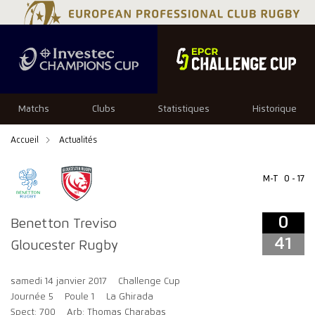
0
41
Matchs
Clubs
Statistiques
Historique
Accueil
Actualités
M-T
0 - 17
0
Benetton Treviso
41
Gloucester Rugby
samedi 14 janvier 2017
Challenge Cup
Journée 5
Poule 1
La Ghirada
Spect: 700
Arb: Thomas Charabas