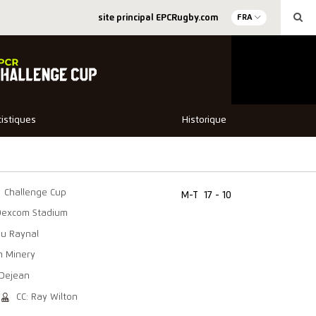
site principal EPCRugby.com
FRA
tistiques
Historique
Challenge Cup
M-T
17 - 10
Dexcom Stadium
eu Raynal
en Minery
 Dejean
CC: Ray Wilton