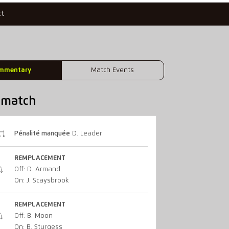
ct
mmentary
Match Events
u match
Pénalité manquée
D. Leader
REMPLACEMENT
Off: D. Armand
On: J. Scaysbrook
REMPLACEMENT
Off: B. Moon
On: B. Sturgess