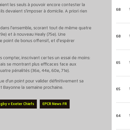
aient les seuls à pouvoir encore contester la
68
ils devaient s'imposer à domicile. A priori rien
e, dans l'ensemble, scorant tout de même quatre
39e) et à nouveau Healy (75e). Une
68
 point de bonus offensif, et d'espérer
as compter, inscrivant certes un essai de moins:
65
ais se montrant plus efficaces face aux
uatre pénalités (36e, 44e, 60e, 71e).
que d'un point pour valider définitivement sa
ant Bayonne la semaine prochaine.
65
gby v Exeter Chiefs
EPCR News FR
64