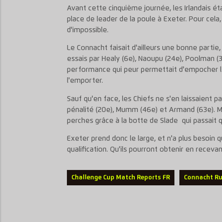
Avant cette cinquième journée, les Irlandais ét
place de leader de la poule à Exeter. Pour cela, 
d'impossible.
Le Connacht faisait d'ailleurs une bonne parti
essais par Healy (6e), Naoupu (24e), Poolman (
performance qui peur permettait d'empocher le
l'emporter.
Sauf qu'en face, les Chiefs ne s'en laissaient p
pénalité (20e), Mumm (46e) et Armand (63e). M
perches grâce à la botte de Slade qui passait q
Exeter prend donc le large, et n'a plus besoin 
qualification. Qu'ils pourront obtenir en recev
Challenge Cup Match Reports FR
Connacht Ru