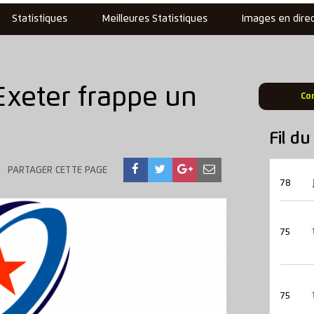
Statistiques
Meilleures Statistiques
Images en dire
xeter frappe un
Co
Fil d
PARTAGER CETTE PAGE
78
75
75