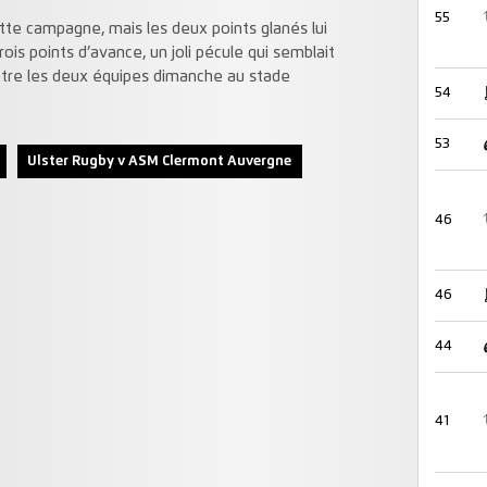
55
ette campagne, mais les deux points glanés lui
is points d’avance, un joli pécule qui semblait
 entre les deux équipes dimanche au stade
54
53
Ulster Rugby v ASM Clermont Auvergne
46
46
44
41