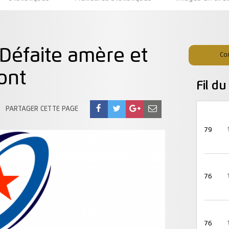
éfaite amère et
Co
ont
Fil d
PARTAGER CETTE PAGE
79
76
76