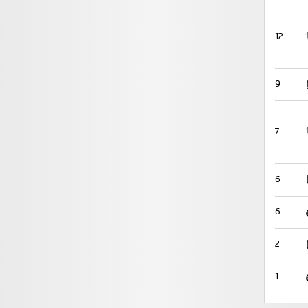
12
9
7
6
6
2
1