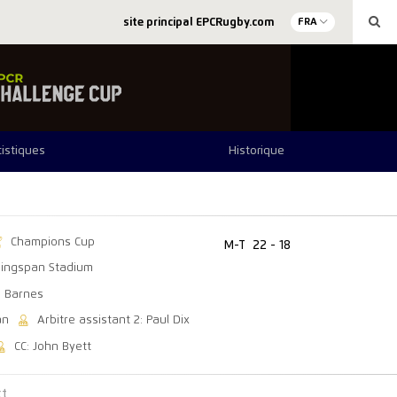
site principal EPCRugby.com
FRA
tistiques
Historique
Champions Cup
M-T
22 - 18
Kingspan Stadium
e Barnes
an
Arbitre assistant 2: Paul Dix
CC: John Byett
ct