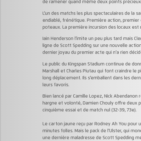
de ramener quand même deux points précieux
L’un des matchs les plus spectaculaires de la 
endiablé, frénétique. Première action, premier 
poteaux. La première incursion des locaux est 
Iain Henderson l’imite un peu plus tard mais C
ligne de Scott Spedding sur une nouvelle action
dernier joyau du premier acte qui n’a rien décid
Le public du Kingspan Stadium continue de donn
Marshall et Charles Piutau qui font craindre le 
long déplacement. Ils s’emballent dans les dern
leurs favoris.
Bien lancé par Camille Lopez, Nick Abendanon r
hargne et volonté, Damien Chouly offre deux p
cinquième essai et de match nul (32-39, 73e).
Le carton jaune reçu par Rodney Ah You pour u
minutes folles. Mais le pack de l’Ulster, qui mo
une dernière maladresse de Scott Spedding met