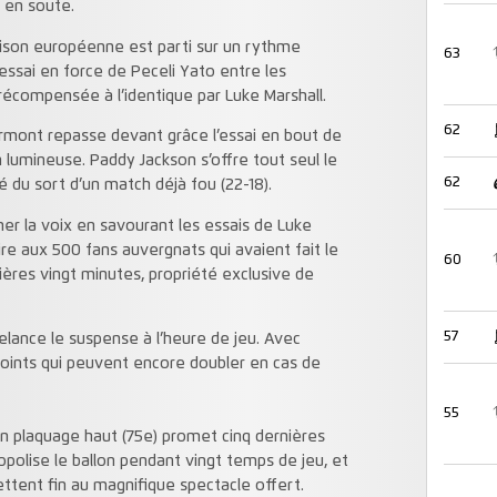
 en soute.
saison européenne est parti sur un rythme
63
essai en force de Peceli Yato entre les
récompensée à l’identique par Luke Marshall.
62
lermont repasse devant grâce l’essai en bout de
 lumineuse. Paddy Jackson s’offre tout seul le
62
é du sort d’un match déjà fou (22-18).
er la voix en savourant les essais de Luke
pire aux 500 fans auvergnats qui avaient fait le
60
ières vingt minutes, propriété exclusive de
57
elance le suspense à l’heure de jeu. Avec
oints qui peuvent encore doubler en cas de
55
n plaquage haut (75e) promet cinq dernières
nopolise le ballon pendant vingt temps de jeu, et
tent fin au magnifique spectacle offert.