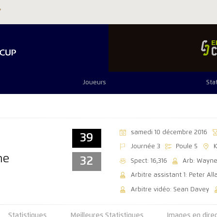
Joueurs
Sta
samedi 10 décembre 2016
39
Journée 3
Poule 5
ne
32
Spect: 16,316
Arb: Wayn
Arbitre assistant 1: Peter All
Arbitre vidéo: Sean Davey
Statistiques
Meilleures Statistiques
Images en dire