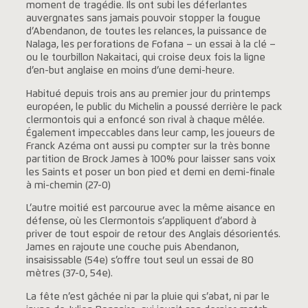
moment de tragédie. Ils ont subi les déferlantes
auvergnates sans jamais pouvoir stopper la fougue
d’Abendanon, de toutes les relances, la puissance de
Nalaga, les perforations de Fofana – un essai à la clé –
ou le tourbillon Nakaitaci, qui croise deux fois la ligne
d’en-but anglaise en moins d’une demi-heure.
Habitué depuis trois ans au premier jour du printemps
européen, le public du Michelin a poussé derrière le pack
clermontois qui a enfoncé son rival à chaque mêlée.
Également impeccables dans leur camp, les joueurs de
Franck Azéma ont aussi pu compter sur la très bonne
partition de Brock James à 100% pour laisser sans voix
les Saints et poser un bon pied et demi en demi-finale
à mi-chemin (27-0)
L’autre moitié est parcourue avec la même aisance en
défense, où les Clermontois s’appliquent d’abord à
priver de tout espoir de retour des Anglais désorientés.
James en rajoute une couche puis Abendanon,
insaisissable (54e) s’offre tout seul un essai de 80
mètres (37-0, 54e).
La fête n’est gâchée ni par la pluie qui s’abat, ni par le