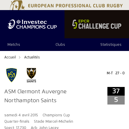
37
5
Matchs
Clubs
Statistiques
Accueil
Actualités
M-T
27 - 0
37
ASM Clermont Auvergne
5
Northampton Saints
samedi 4 avril 2015
Champions Cup
Quarter-finals
Stade Marcel-Michelin
Spect: 17,730
Arb: John Lacey