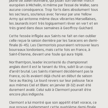
jaune de Julien Bonnaire, qui jouait son dernier match
européen à Michelin, ni même par l’essai de Waller, sans
aucune conséquence. Trop forts dans absolument tous
les secteurs, soutenus avec ferveur par une Yellow
Army qui entonne même deux vibrantes Marseillaises,
les Jaunards iront très logiquement rêver en vert et en
très grand dans deux semaines à Geoffroy-Guichard.
Cette fessée infligée aux Saints ne fait en rien oublier
celle reçue la saison dernière par les Saracens en demi-
finale (6-45). Les Clermontois pourraient retrouver leurs
bourreaux londoniens, mais cette fois en France, à
Saint-Étienne, devant une foule qui aura triplé.
Northamtpon, leader incontesté du championnat
anglais dont il est le tenant du titre, subit là un coup
d’arrêt brutal. Les Saints n’aiment décidément pas la
France, où ils avaient déjà chuté en début de saison
face au Racing. Le lourd revers sur leur pelouse face
aux mêmes Ciel et Blanc en janvier (8-32) avait été
durement avalé. Celui subi à Clermont pourrait être
encore plus indigeste.
Clermont a lui montré que son appétit était vorace, ce
que prouve évidemment cette quatrième demi-finale