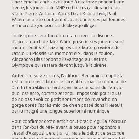
Une semaine après avoir joué à quatorze pendant une
heure, les joueurs du MHR ont remis ça, dimanche au
stade Pierre-Antoine. Après Davit Kubriashvili, Paul
Willemse a été contraint d'abandonner ses partenaires
à l’heure de jeu pour un déblayage illégal.
L’indiscipline sera forcément au coeur du discours
d’après-match de Jake White puisque ses joueurs sont
même réduits à treize après une faute grossière de
Jannie Du Plessis. Un moment clé : dans la foulée,
Alexandre Bias redonne l’avantage au Castres
Olympique qui restera devant jusqu’à la sirène.
Auteur de seize points, l’artificier Benjamin Urdapilleta
est le premier à lancer les hostilités mais la réponse de
Dimitri Catrakilis ne tarde pas. Sous le soleil du Tarn, le
duel est âpre, comme attendu. Impossible pour le CO
de ne pas avoir ce petit sentiment de revanche en
gorge après l’après-midi de chien passé dans l’Hérault,
battu malgré une longue supériorité numérique.
Pour confirmer cette ambition, Horacio Aguilla s’écroule
dans l’en-but du MHR avant la pause pour répondre à
l'essai d’Akapusi Qera (16-10). Mais le début de seconde