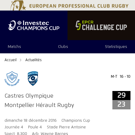
29
23
Matchs
Clubs
Statistiques
Accueil
Actualités
M-T
16 - 10
29
Castres Olympique
23
Montpellier Hérault Rugby
dimanche 18 décembre 2016
Champions Cup
Journée 4
Poule 4
Stade Pierre Antoine
Spect: 8,300
Arb: Wayne Barnes