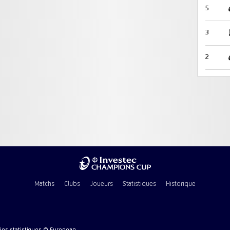
5
3
2
Matchs
Clubs
Joueurs
Statistiques
Historique