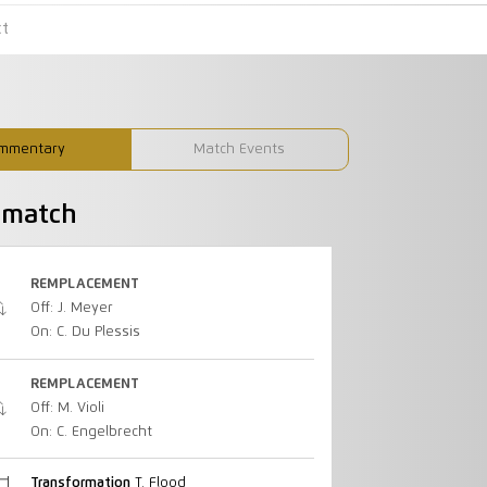
ct
mmentary
Match Events
u match
REMPLACEMENT
Off: J. Meyer
On: C. Du Plessis
REMPLACEMENT
Off: M. Violi
On: C. Engelbrecht
Transformation
T. Flood