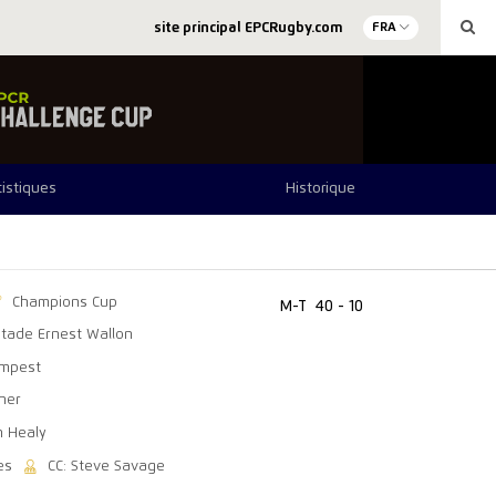
site principal EPCRugby.com
FRA
tistiques
Historique
Champions Cup
M-T
40 - 10
Stade Ernest Wallon
empest
rner
n Healy
es
CC: Steve Savage