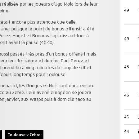
n réalisée par les joueurs d’Ugo Mola lors de leur
49
pine.
était encore plus attendue que celle
siner puisque le point de bonus offensif a été
erez, Huget et Bonneval aplatissant tour à
49
ent avant la pause (40-10).
aussi passés très près d’un bonus offensif mais
era leur troisième et dernier. Paul Perez et
46
l prend fin à vingt minutes du coup de sifflet
 depuis longtemps pour Toulouse.
 Connacht, les Rouges et Noir sont donc encore
ace au Zebre. Leur avenir européen se jouera
46
 janvier, aux Wasps puis à domicile face au
45
44
Toulouse v Zebre