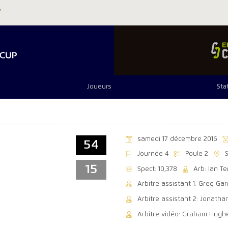
Joueurs
Sta
samedi 17 décembre 2016
54
Journée 4
Poule 2
15
Spect: 10,378
Arb: Ian T
Arbitre assistant 1: Greg Ga
Arbitre assistant 2: Jonatha
Arbitre vidéo: Graham Hugh