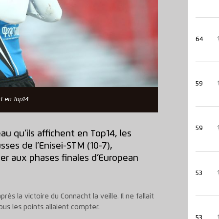
64
59
nt en Top14
59
u qu’ils affichent en Top14, les
sses de l’Enisei-STM (10-7),
er aux phases finales d’European
53
ès la victoire du Connacht la veille. Il ne fallait
tous les points allaient compter.
53