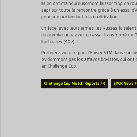
Ils en ont malheureusement laisser trop en rou
sept sur toute la rencontre grâce à un essai d
pour une prétendant à la qualification.
En face, avec leurs armes, les Russes faisaient ju
du premier acte avec un essai transformé de Ga
Kushnarev (40e).
Première victoire pour l'Enisei-STM dans son h
évidemment pas les affaires brivistes, qui ont 
en Challenge Cup.
Challenge Cup Match Reports FR
EPCR News 