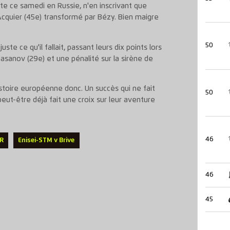
te ce samedi en Russie, n'en inscrivant que
'Acquier (45e) transformé par Bézy. Bien maigre
50
ste ce qu'il fallait, passant leurs dix points lors
sanov (29e) et une pénalité sur la sirène de
istoire européenne donc. Un succès qui ne fait
50
peut-être déjà fait une croix sur leur aventure
46
FR
Enisei-STM v Brive
46
45