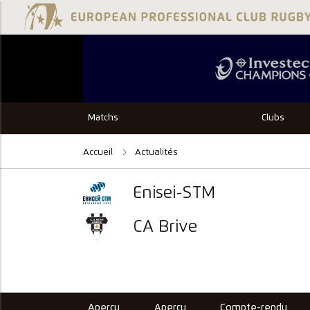
Matchs
Clubs
Accueil
Actualités
Enisei-STM
CA Brive
Aperçu
Aperçu
Compte-rendu