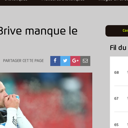
rive manque le
Co
Fil d
PARTAGER CETTE PAGE
68
67
65