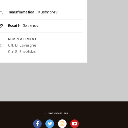
Transformation
I. Kushnarev
Essai
N. Gasanov
REMPLACEMENT
Off: D. Lavergne
On: G. Shvelidze
Suivez-nous sur