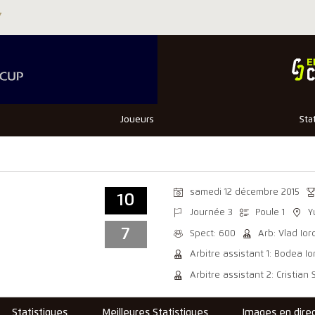
Joueurs
Sta
samedi 12 décembre 2015
10
Journée 3
Poule 1
Y
7
Spect: 600
Arb: Vlad Io
Arbitre assistant 1: Bodea Io
Arbitre assistant 2: Cristian
Statistiques
Meilleures Statistiques
Images en dire