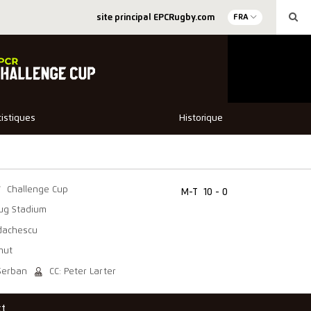
site principal EPCRugby.com
FRA
tistiques
Historique
Challenge Cup
M-T
10 - 0
ug Stadium
rdachescu
nut
 Serban
CC: Peter Larter
ct