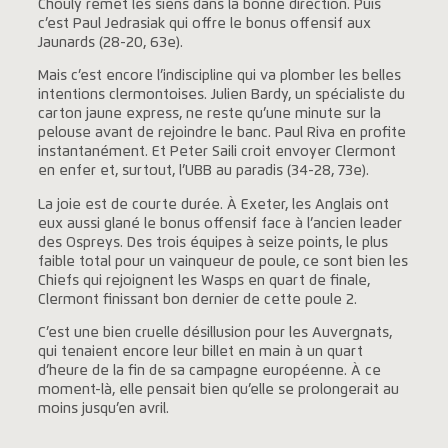
Chouly remet les siens dans la bonne direction. Puis
c’est Paul Jedrasiak qui offre le bonus offensif aux
Jaunards (28-20, 63e).
Mais c’est encore l’indiscipline qui va plomber les belles
intentions clermontoises. Julien Bardy, un spécialiste du
carton jaune express, ne reste qu’une minute sur la
pelouse avant de rejoindre le banc. Paul Riva en profite
instantanément. Et Peter Saili croit envoyer Clermont
en enfer et, surtout, l’UBB au paradis (34-28, 73e).
La joie est de courte durée. À Exeter, les Anglais ont
eux aussi glané le bonus offensif face à l’ancien leader
des Ospreys. Des trois équipes à seize points, le plus
faible total pour un vainqueur de poule, ce sont bien les
Chiefs qui rejoignent les Wasps en quart de finale,
Clermont finissant bon dernier de cette poule 2.
C’est une bien cruelle désillusion pour les Auvergnats,
qui tenaient encore leur billet en main à un quart
d’heure de la fin de sa campagne européenne. À ce
moment-là, elle pensait bien qu’elle se prolongerait au
moins jusqu’en avril.