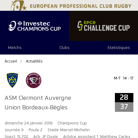
28
37
Matchs
Clubs
Statistiques
Accueil
Actualités
M-T
14 - 17
28
ASM Clermont Auvergne
37
Union Bordeaux-Bègles
dimanche 24 janvier 2016
Champions Cup
Journée 6
Poule 2
Stade Marcel-Michelin
Spect: 15,702
Arb: JP Doyle
Arbitre assistant 1: Matthew Carley