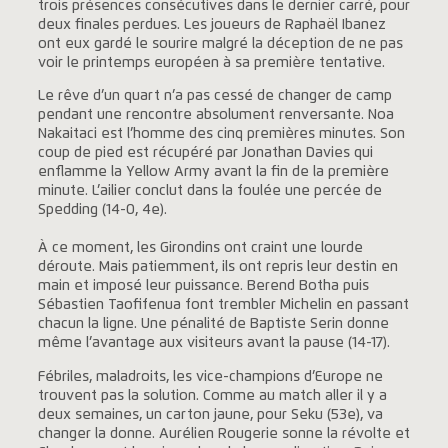
trois présences consécutives dans le dernier carré, pour
deux finales perdues. Les joueurs de Raphaël Ibanez
ont eux gardé le sourire malgré la déception de ne pas
voir le printemps européen à sa première tentative.
Le rêve d’un quart n’a pas cessé de changer de camp
pendant une rencontre absolument renversante. Noa
Nakaitaci est l’homme des cinq premières minutes. Son
coup de pied est récupéré par Jonathan Davies qui
enflamme la Yellow Army avant la fin de la première
minute. L’ailier conclut dans la foulée une percée de
Spedding (14-0, 4e).
À ce moment, les Girondins ont craint une lourde
déroute. Mais patiemment, ils ont repris leur destin en
main et imposé leur puissance. Berend Botha puis
Sébastien Taofifenua font trembler Michelin en passant
chacun la ligne. Une pénalité de Baptiste Serin donne
même l’avantage aux visiteurs avant la pause (14-17).
Fébriles, maladroits, les vice-champions d’Europe ne
trouvent pas la solution. Comme au match aller il y a
deux semaines, un carton jaune, pour Seku (53e), va
changer la donne. Aurélien Rougerie sonne la révolte et