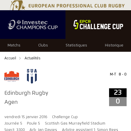
23
0
Matchs
Clubs
Statistiques
Historique
Accueil
Actualités
M-T
8 - 0
23
Edinburgh Rugby
0
Agen
vendredi 15 janvier 2016
Challenge Cup
Journée 5
Poule 5
Scottish Gas Murrayfield Stadium
Spect: 3,100
Arb: Ian Davies
Arbitre assistant 1: Simon Rees