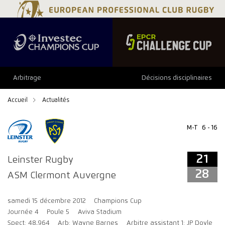
21
28
Arbitrage
Décisions disciplinaires
Accueil
Actualités
M-T
6 - 16
21
Leinster Rugby
28
ASM Clermont Auvergne
samedi 15 décembre 2012
Champions Cup
Journée 4
Poule 5
Aviva Stadium
Spect: 48,964
Arb: Wayne Barnes
Arbitre assistant 1: JP Doyle