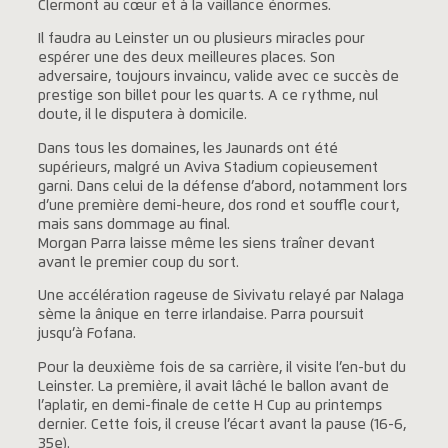
Clermont au cœur et à la vaillance énormes.
Il faudra au Leinster un ou plusieurs miracles pour
espérer une des deux meilleures places. Son
adversaire, toujours invaincu, valide avec ce succès de
prestige son billet pour les quarts. A ce rythme, nul
doute, il le disputera à domicile.
Dans tous les domaines, les Jaunards ont été
supérieurs, malgré un Aviva Stadium copieusement
garni. Dans celui de la défense d’abord, notamment lors
d’une première demi-heure, dos rond et souffle court,
mais sans dommage au final.
Morgan Parra laisse même les siens traîner devant
avant le premier coup du sort.
Une accélération rageuse de Sivivatu relayé par Nalaga
sème la ânique en terre irlandaise. Parra poursuit
jusqu’à Fofana.
Pour la deuxième fois de sa carrière, il visite l’en-but du
Leinster. La première, il avait lâché le ballon avant de
l’aplatir, en demi-finale de cette H Cup au printemps
dernier. Cette fois, il creuse l’écart avant la pause (16-6,
35e).