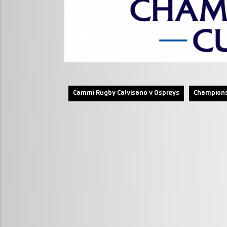
Cammi Rugby Calvisano v Ospreys
Champions