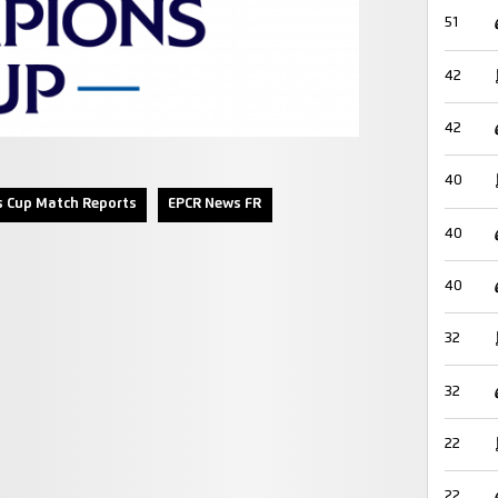
51
42
42
40
 Cup Match Reports
EPCR News FR
40
40
32
32
22
22