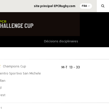
site principal EPCRugby.com
FRA
Décisions disciplinaires
Champions Cup
M-T
13 - 33
entro Sportivo San Michele
llan
d
rest
ct