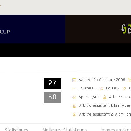
samedi 9 décembre 2006
27
Journée 3
Poule 3
C
50
Spect: 1,500
Arb: Peter A
Arbitre assistant 1: Iain Hear
Arbitre assistant 2: Alan For
Statistiques
Meilleures Statistiques
Images en dire