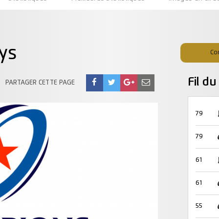
ys
Co
Fil d
PARTAGER CETTE PAGE
79
79
61
61
55