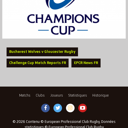
Bucharest Wolves v Gloucester Rugby
Challenge Cup Match Reports FR
EPCR News FR
Matchs
Clubs
Joueurs
Statistiques
Historique
© 2026 Contenu © European Professional Club Rugby, Données
statistiques © European Professional Club Rugby