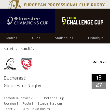
13
27
Matchs
Clubs
Statistiques
Historique
Accueil
Actualités
M-T
0 - 5
13
Bucharesti
27
Gloucester Rugby
samedi 14 janvier 2006
Challenge Cup
Journée 5
Poule 3
Steaua Stadium
Spect: 700
Arb: David Rosich