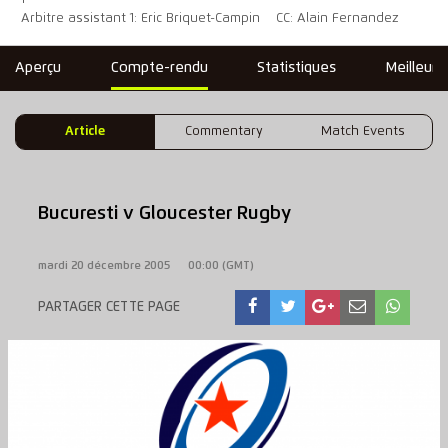
Arbitre assistant 1: Eric Briquet-Campin
CC: Alain Fernandez
Aperçu
Compte-rendu
Statistiques
Meilleure
Article
Commentary
Match Events
Bucuresti v Gloucester Rugby
mardi 20 décembre 2005
00:00 (GMT)
PARTAGER CETTE PAGE