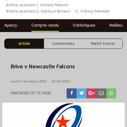
Arbitre assistant 1: Stefano Mancini
Arbitre assistant 2: Gianluca Bonacci
CC: Francis Palmade
Aperçu
Compte-rendu
Statistiques
Meilleure
Article
Commentary
Match Events
Brive v Newcastle Falcons
lundi 17 décembre 2007
00:00 (GMT)
PARTAGER CETTE PAGE