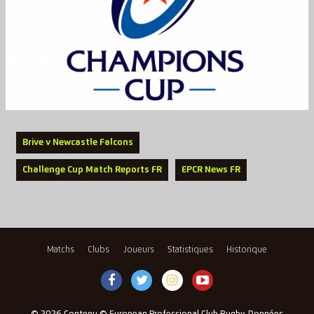
Brive v Newcastle Falcons
Challenge Cup Match Reports FR
EPCR News FR
Matchs
Clubs
Joueurs
Statistiques
Historique