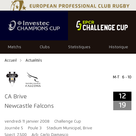
12
19
Matchs
Clubs
Statistiques
Historique
Accueil
Actualités
M-T
6 - 10
12
CA Brive
19
Newcastle Falcons
vendredi 11 janvier 2008
Challenge Cup
Journée 5
Poule 3
Stadium Municipal, Brive
Spect: 7,500
Arb: Carlo Damasco