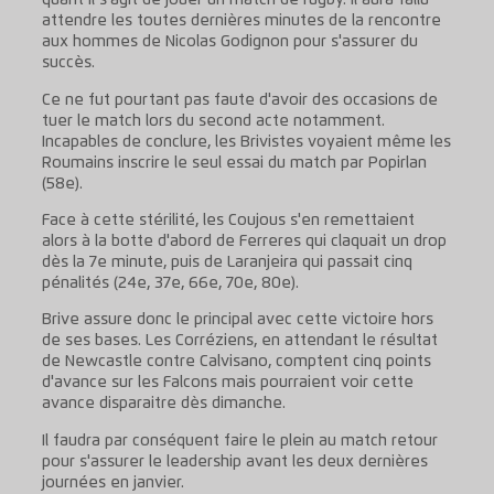
quant il s'agit de jouer un match de rugby. Il aura fallu
attendre les toutes dernières minutes de la rencontre
aux hommes de Nicolas Godignon pour s'assurer du
succès.
Ce ne fut pourtant pas faute d'avoir des occasions de
tuer le match lors du second acte notamment.
Incapables de conclure, les Brivistes voyaient même les
Roumains inscrire le seul essai du match par Popirlan
(58e).
Face à cette stérilité, les Coujous s'en remettaient
alors à la botte d'abord de Ferreres qui claquait un drop
dès la 7e minute, puis de Laranjeira qui passait cinq
pénalités (24e, 37e, 66e, 70e, 80e).
Brive assure donc le principal avec cette victoire hors
de ses bases. Les Corréziens, en attendant le résultat
de Newcastle contre Calvisano, comptent cinq points
d'avance sur les Falcons mais pourraient voir cette
avance disparaitre dès dimanche.
Il faudra par conséquent faire le plein au match retour
pour s'assurer le leadership avant les deux dernières
journées en janvier.