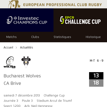
13
18
Matchs
Clubs
Statistiques
Historique
Accueil
Actualités
M-T
6 - 9
13
Bucharest Wolves
18
CA Brive
samedi 7 décembre 2013
Challenge Cup
Journée 3
Poule 3
Stadium Arcul de Triumf
Spect: 1,200
Arb: Neil Hennessy