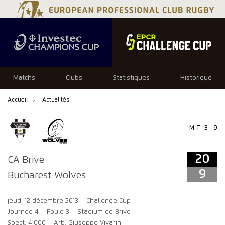
20
9
Matchs
Clubs
Statistiques
Historique
Accueil
Actualités
M-T
3 - 9
20
CA Brive
9
Bucharest Wolves
jeudi 12 décembre 2013
Challenge Cup
Journée 4
Poule 3
Stadium de Brive
Spect: 4,000
Arb: Giuseppe Vivarini