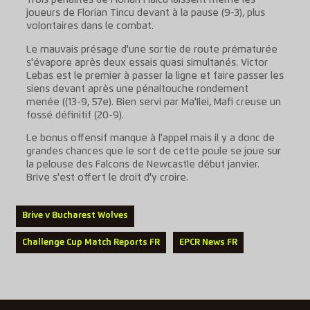
Trois pénalités de Florian Flaicu laissent même les
joueurs de Florian Tincu devant à la pause (9-3), plus
volontaires dans le combat.
Le mauvais présage d'une sortie de route prématurée
s'évapore après deux essais quasi simultanés. Victor
Lebas est le premier à passer la ligne et faire passer les
siens devant après une pénaltouche rondement
menée ((13-9, 57e). Bien servi par Ma'Ilei, Mafi creuse un
fossé définitif (20-9).
Le bonus offensif manque à l'appel mais il y a donc de
grandes chances que le sort de cette poule se joue sur
la pelouse des Falcons de Newcastle début janvier.
Brive s'est offert le droit d'y croire.
Brive v Bucharest Wolves
Challenge Cup Match Reports FR
EPCR News FR