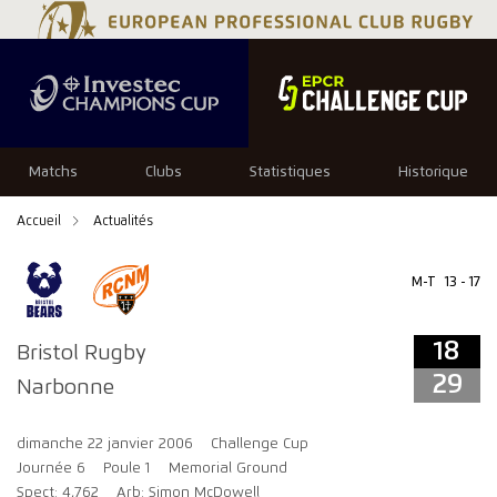
18
29
Matchs
Clubs
Statistiques
Historique
Accueil
Actualités
M-T
13 - 17
18
Bristol Rugby
29
Narbonne
dimanche 22 janvier 2006
Challenge Cup
Journée 6
Poule 1
Memorial Ground
Spect: 4,762
Arb: Simon McDowell