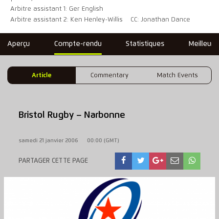
Arbitre assistant 1: Ger English
Arbitre assistant 2: Ken Henley-Willis
CC: Jonathan Dance
Aperçu
Compte-rendu
Statistiques
Meilleure
Article
Commentary
Match Events
Bristol Rugby – Narbonne
samedi 21 janvier 2006
00:00 (GMT)
PARTAGER CETTE PAGE