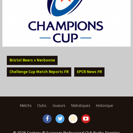
Bristol Bears v Narbonne
Challenge Cup Match Reports FR
EPCR News FR
Matchs
Clubs
Joueurs
Statistiques
Historique