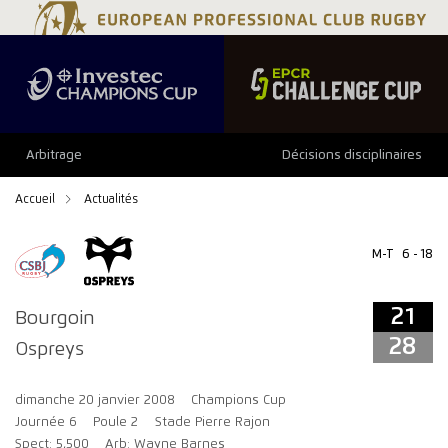
21
28
Arbitrage
Décisions disciplinaires
Accueil
Actualités
M-T
6 - 18
21
Bourgoin
28
Ospreys
dimanche 20 janvier 2008
Champions Cup
Journée 6
Poule 2
Stade Pierre Rajon
Spect: 5,500
Arb: Wayne Barnes