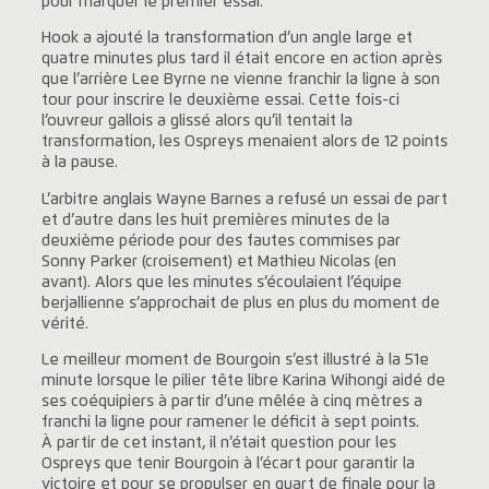
pour marquer le premier essai.
Hook a ajouté la transformation d’un angle large et
quatre minutes plus tard il était encore en action après
que l’arrière Lee Byrne ne vienne franchir la ligne à son
tour pour inscrire le deuxième essai. Cette fois-ci
l’ouvreur gallois a glissé alors qu’il tentait la
transformation, les Ospreys menaient alors de 12 points
à la pause.
L’arbitre anglais Wayne Barnes a refusé un essai de part
et d’autre dans les huit premières minutes de la
deuxième période pour des fautes commises par
Sonny Parker (croisement) et Mathieu Nicolas (en
avant). Alors que les minutes s’écoulaient l’équipe
berjallienne s’approchait de plus en plus du moment de
vérité.
Le meilleur moment de Bourgoin s’est illustré à la 51e
minute lorsque le pilier tête libre Karina Wihongi aidé de
ses coéquipiers à partir d’une mêlée à cinq mètres a
franchi la ligne pour ramener le déficit à sept points.
À partir de cet instant, il n’était question pour les
Ospreys que tenir Bourgoin à l’écart pour garantir la
victoire et pour se propulser en quart de finale pour la