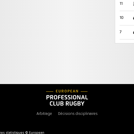
11
10
7
Arbitrage
Décisions disciplinaires
es statistiques © European