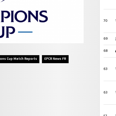
70
69
68
ons Cup Match Reports
EPCR News FR
63
63