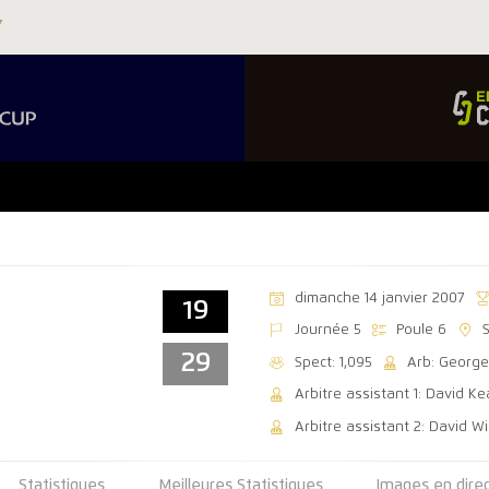
dimanche 14 janvier 2007
19
Journée 5
Poule 6
29
Spect: 1,095
Arb: George
Arbitre assistant 1: David K
Arbitre assistant 2: David Wi
Statistiques
Meilleures Statistiques
Images en dire