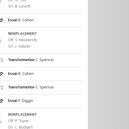
Off: D. Fox
On: B. Lewitt
Essai
B. Cohen
REMPLACEMENT
Off: S. Newlands
On: J. Dalziel
Transformation
C. Spencer
Essai
B. Cohen
Transformation
C. Spencer
Essai
P. Diggin
REMPLACEMENT
Off: P. Tupai
On: C. Budgen