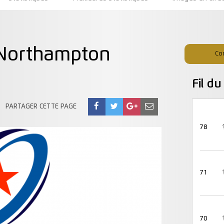
 Northampton
Co
Fil d
PARTAGER CETTE PAGE
78
71
70