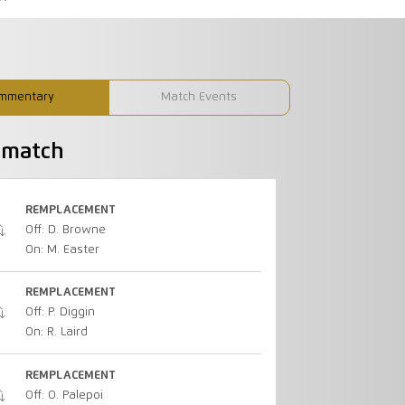
mmentary
Match Events
u match
REMPLACEMENT
Off: D. Browne
On: M. Easter
REMPLACEMENT
Off: P. Diggin
On: R. Laird
REMPLACEMENT
Off: O. Palepoi