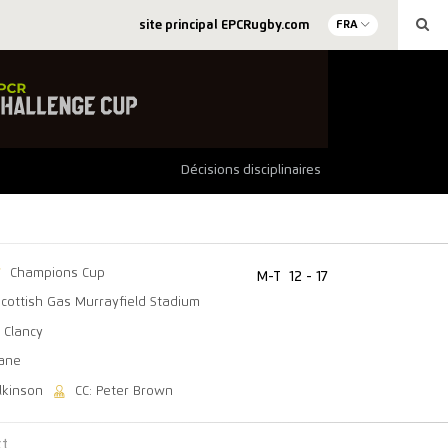
site principal EPCRugby.com
FRA
Décisions disciplinaires
Champions Cup
M-T
12 - 17
Scottish Gas Murrayfield Stadium
 Clancy
eane
lkinson
CC: Peter Brown
ct