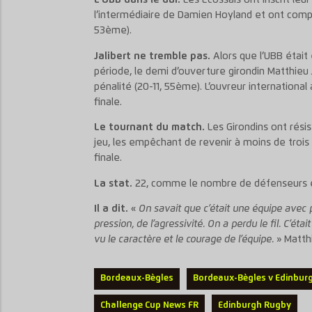
L’UBB dans le dur.
Les Ecossais ont inscrit leu
l’intermédiaire de Damien Hoyland et ont compl
53ème).
Jalibert ne tremble pas.
Alors que l’UBB était 
période, le demi d’ouverture girondin Matthieu 
pénalité (20-11, 55ème). L’ouvreur internationa
finale.
Le tournant du match.
Les Girondins ont rési
jeu, les empêchant de revenir à moins de trois
finale.
La stat.
22, comme le nombre de défenseurs éc
Il a dit.
«
On savait que c’était une équipe avec 
pression, de l’agressivité. On a perdu le fil. C’
vu le caractère et le courage de l’équipe.
» Matthi
Bordeaux-Bègles
Bordeaux-Bègles v Edinbur
Challenge Cup News FR
Edinburgh Rugby