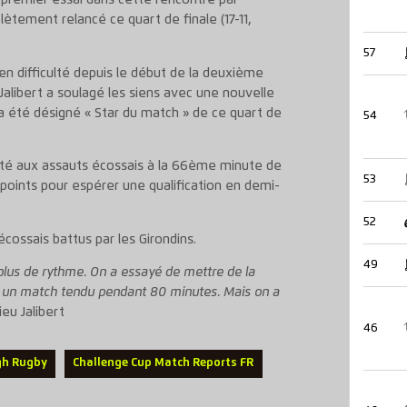
r premier essai dans cette rencontre par
ètement relancé ce quart de finale (17-11,
57
en difficulté depuis le début de la deuxième
Jalibert a soulagé les siens avec une nouvelle
l a été désigné « Star du match » de ce quart de
54
sté aux assauts écossais à la 66ème minute de
53
 points pour espérer une qualification en demi-
52
ossais battus par les Girondins.
49
plus de rythme. On a essayé de mettre de la
était un match tendu pendant 80 minutes. Mais on a
eu Jalibert
46
gh Rugby
Challenge Cup Match Reports FR