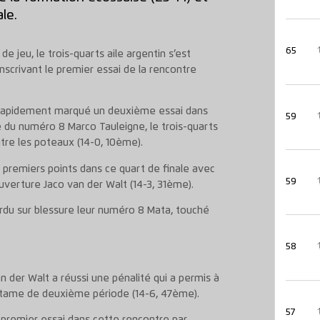
le.
65
 jeu, le trois-quarts aile argentin s’est
nscrivant le premier essai de la rencontre
 rapidement marqué un deuxième essai dans
59
e du numéro 8 Marco Tauleigne, le trois-quarts
ntre les poteaux (14-0, 10ème).
s premiers points dans ce quart de finale avec
59
uverture Jaco van der Walt (14-3, 31ème).
rdu sur blessure leur numéro 8 Mata, touché
58
 der Walt a réussi une pénalité qui a permis à
entame de deuxième période (14-6, 47ème).
57