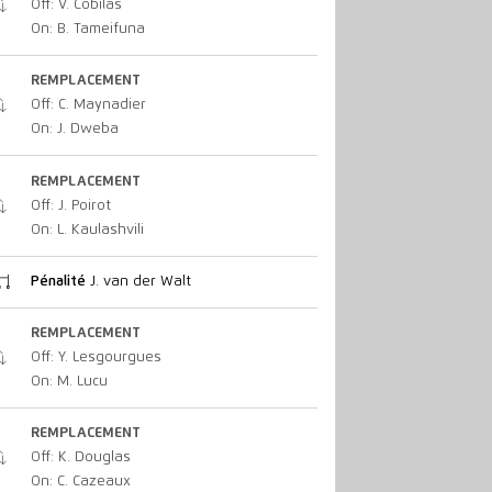
Off: V. Cobilas
On: B. Tameifuna
REMPLACEMENT
Off: C. Maynadier
On: J. Dweba
REMPLACEMENT
Off: J. Poirot
On: L. Kaulashvili
Pénalité
J. van der Walt
REMPLACEMENT
Off: Y. Lesgourgues
On: M. Lucu
REMPLACEMENT
Off: K. Douglas
On: C. Cazeaux