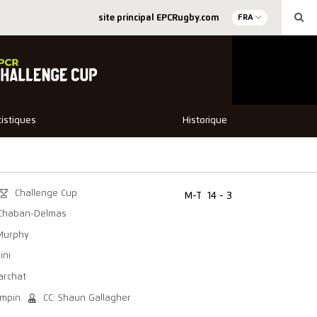
site principal EPCRugby.com
FRA
tistiques
Historique
Challenge Cup
M-T
14 - 3
 Chaban-Delmas
 Murphy
ini
archat
ampin
CC: Shaun Gallagher