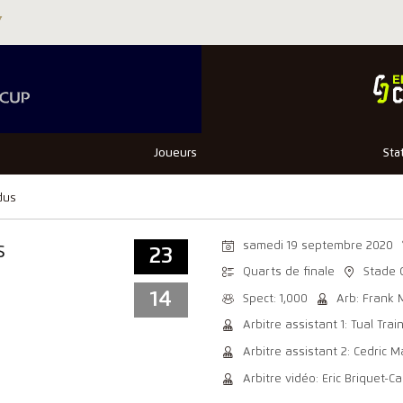
Joueurs
Sta
dus
samedi 19 septembre 2020
s
23
Quarts de finale
Stade
14
Spect: 1,000
Arb: Frank
Arbitre assistant 1: Tual Train
Arbitre assistant 2: Cedric M
Arbitre vidéo: Eric Briquet-C