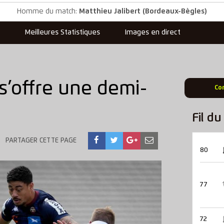
Homme du match:
Matthieu Jalibert (Bordeaux-Bègles)
s
Meilleures Statistiques
Images en direct
’offre une demi-
Co
Fil d
PARTAGER CETTE PAGE
80
77
72