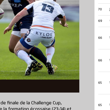
70
69
66
66
65
e finale de la Challenge Cup,
65
 la formation écossaise (23-14) et