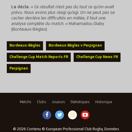
La décla.
«
Ce résultat n’est pas du tout ce qu’on avait
prévu. Nous avons plus réagi qu’agi. On ne peut pas se
cacher derrière les difficultés en mêlée, il faut une
analyse complète du match.
» Mahamadou Diaby
(Bordeaux-Bègles)
Bordeaux-Bègles
Bordeaux-Bègles v Perpignan
Challenge Cup Match Reports FR
Challenge Cup News FR
Perpignan
Matchs
Clubs
Joueurs
Statistiques
Historique
© 2026 Contenu © European Professional Club Rugby, Données