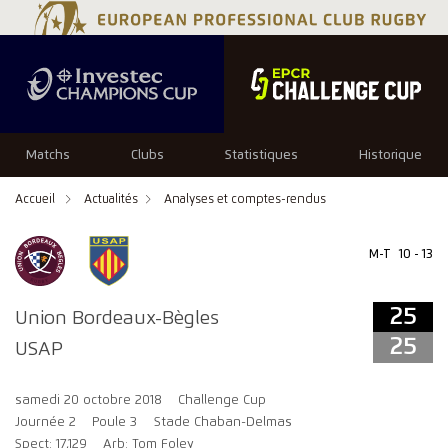
25
25
Matchs
Clubs
Statistiques
Historique
Accueil
Actualités
Analyses et comptes-rendus
M-T
10 - 13
25
Union Bordeaux-Bègles
25
USAP
samedi 20 octobre 2018
Challenge Cup
Journée 2
Poule 3
Stade Chaban-Delmas
Spect: 17,129
Arb: Tom Foley