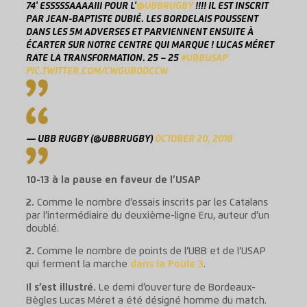
74' ESSSSSAAAAIII POUR L'
@UBBRUGBY
!!!! IL EST INSCRIT
PAR JEAN-BAPTISTE DUBIÉ. LES BORDELAIS POUSSENT
DANS LES 5M ADVERSES ET PARVIENNENT ENSUITE À
ÉCARTER SUR NOTRE CENTRE QUI MARQUE ! LUCAS MÉRET
RATE LA TRANSFORMATION. 25 – 25
#UBBUSAP
PIC.TWITTER.COM/CWGUBDDCCW
— UBB RUGBY (@UBBRUGBY)
OCTOBER 20, 2018
10-13 à la pause en faveur de l’USAP
2.
Comme le nombre d’essais inscrits par les Catalans
par l’intermédiaire du deuxième-ligne Eru, auteur d’un
doublé.
2.
Comme le nombre de points de l’UBB et de l’USAP
qui ferment la marche
dans la Poule 3
.
Il s’est illustré.
Le demi d’ouverture de Bordeaux-
Bègles Lucas Méret a été désigné homme du match.