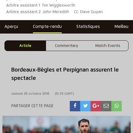
Arbitre assistant 1: Tim Wigglesworth
Arbitre assistant 2: John Meredith
CC: Dave Guyan
Aperçu
Compte-rendu
Statistiques
Meilleure
Article
Commentary
Match Events
Bordeaux-Bègles et Perpignan assurent le
spectacle
samedi 20 octobre 2018
20:39 (GMT)
PARTAGER CETTE PAGE