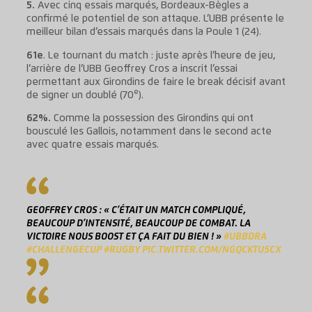
5.
Avec cinq essais marqués, Bordeaux-Bègles a
confirmé le potentiel de son attaque. L’UBB présente le
meilleur bilan d’essais marqués dans la Poule 1 (24).
61e
. Le tournant du match : juste après l’heure de jeu,
l’arrière de l’UBB Geoffrey Cros a inscrit l’essai
permettant aux Girondins de faire le break décisif avant
e
de signer un doublé (70
).
62%.
Comme la possession des Girondins qui ont
bousculé les Gallois, notamment dans le second acte
avec quatre essais marqués.
GEOFFREY CROS : « C’ÉTAIT UN MATCH COMPLIQUÉ,
BEAUCOUP D’INTENSITÉ, BEAUCOUP DE COMBAT. LA
VICTOIRE NOUS BOOST ET ÇA FAIT DU BIEN ! »
#UBBDRA
#CHALLENGECUP
#RUGBY
PIC.TWITTER.COM/NGQCKTU5CX