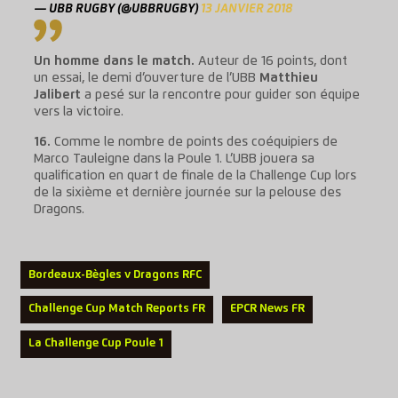
— UBB RUGBY (@UBBRUGBY)
13 JANVIER 2018
Un homme dans le match.
Auteur de 16 points, dont
un essai, le demi d’ouverture de l’UBB
Matthieu
Jalibert
a pesé sur la rencontre pour guider son équipe
vers la victoire.
16.
Comme le nombre de points des coéquipiers de
Marco Tauleigne dans la Poule 1. L’UBB jouera sa
qualification en quart de finale de la Challenge Cup lors
de la sixième et dernière journée sur la pelouse des
Dragons.
Bordeaux-Bègles v Dragons RFC
Challenge Cup Match Reports FR
EPCR News FR
La Challenge Cup Poule 1