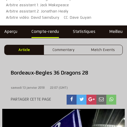
Arbitre assistant 1: Jack Makepeace
Arbitre assistant 2: Jonathan Healy
Arbitre vidéo: David Sainsbury
CC: Dave Guyan
Aperçu
Compte-rendu
Statistiques
Meilleure
Article
Commentary
Match Events
Bordeaux-Begles 36 Dragons 28
samedi 13 janvier 2018
22:07 (GMT)
PARTAGER CETTE PAGE