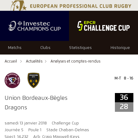
36
28
Matchs
Clubs
Statistiques
Historique
Accueil
Actualités
Analyses et comptes-rendus
M-T
8 - 16
36
Union Bordeaux-Bègles
28
Dragons
samedi 13 janvier 2018
Challenge Cup
Journée 5
Poule 1
Stade Chaban-Delmas
Spect: 14,232
Arb: Craig Maxwell-Keys