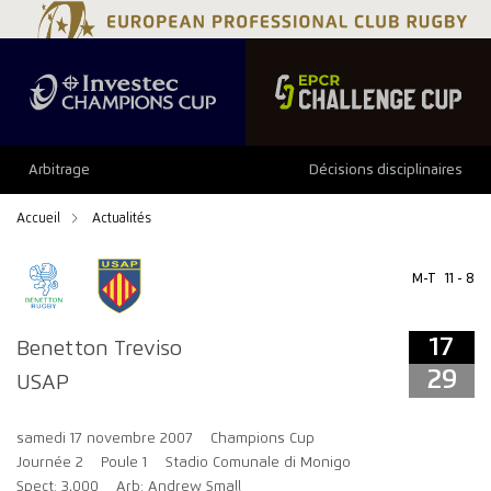
17
29
Arbitrage
Décisions disciplinaires
Accueil
Actualités
M-T
11 - 8
17
Benetton Treviso
29
USAP
samedi 17 novembre 2007
Champions Cup
Journée 2
Poule 1
Stadio Comunale di Monigo
Spect: 3,000
Arb: Andrew Small