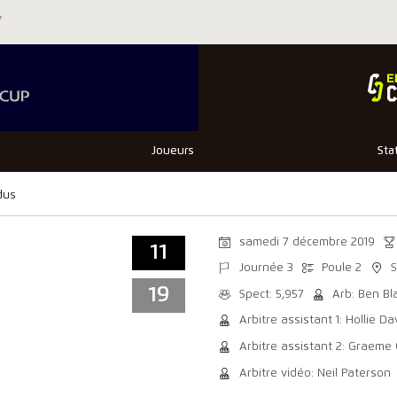
Joueurs
Sta
dus
samedi 7 décembre 2019
11
Journée 3
Poule 2
19
Spect: 5,957
Arb: Ben Bl
Arbitre assistant 1: Hollie D
Arbitre assistant 2: Graeme
Arbitre vidéo: Neil Paterson