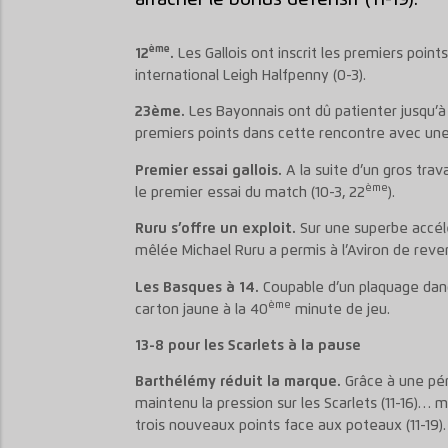
ème
12
.
Les Gallois ont inscrit les premiers point
international Leigh Halfpenny (0-3).
23ème.
Les Bayonnais ont dû patienter jusqu’à 
premiers points dans cette rencontre avec une
Premier essai gallois.
A la suite d’un gros trav
ème
le premier essai du match (10-3, 22
).
Ruru s’offre un exploit.
Sur une superbe accélé
mêlée Michael Ruru a permis à l’Aviron de reven
Les Basques à 14.
Coupable d’un plaquage dan
ème
carton jaune à la 40
minute de jeu.
13-8 pour les Scarlets à la pause
Barthélémy réduit la marque.
Grâce à une pén
maintenu la pression sur les Scarlets (11-16)… m
trois nouveaux points face aux poteaux (11-19).