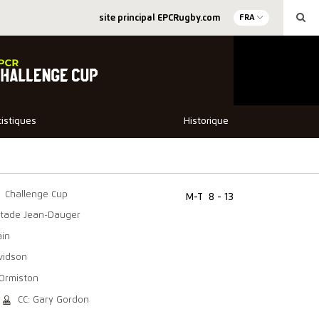
site principal EPCRugby.com
FRA
tistiques
Historique
Challenge Cup
M-T
8 - 13
Stade Jean-Dauger
ain
avidson
 Ormiston
CC: Gary Gordon