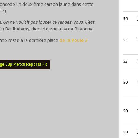
oncédé un deuxième carton jaune dans cette
me
).
56
. On ne voulait pas louper ce rendez-vous. C’est
in Barthélémy, demi d’ouverture de Bayonne.
53
nne reste à la dernière place
de la Poule 2
52
ge Cup Match Reports FR
50
50
50