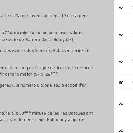
62
s à Jean-Dauger avec une pénalité de l’arrière
la 23ème minute de jeu pour inscrire leurs
62
 pénalité de Romain Barthélémy (3-3).
ail des avants des Scarlets, Rob Evans a inscrit
62
ration le long de la ligne de touche, le demi de
ème
ir dans le match (8-10, 28
).
60
gereux, le numéro 8 Sione Tau a écopé d’un
56
ème
alité à la 53
minute de jeu, les Basques ont
ais juste derrière, Leigh Halfpenny a ajouté
56