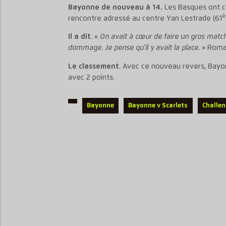
Bayonne de nouveau à 14.
Les Basques ont c
è
rencontre adressé au centre Yan Lestrade (61
Il a dit
. «
On avait à cœur de faire un gros match
dommage. Je pense qu’il y avait la place.
» Roma
Le classement
. Avec ce nouveau revers, Bayo
avec 2 points.
Bayonne
Bayonne v Scarlets
Challen