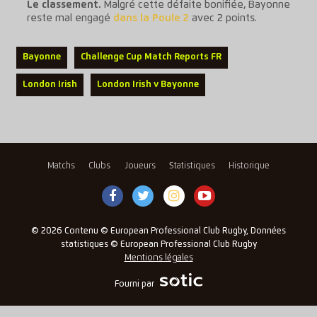
Le classement.
Malgré cette défaite bonifiée, Bayonne
reste mal engagé
dans la Poule 2
avec 2 points.
Bayonne
Challenge Cup Match Reports FR
London Irish
London Irish v Bayonne
Matchs
Clubs
Joueurs
Statistiques
Historique
© 2026 Contenu © European Professional Club Rugby, Données
statistiques © European Professional Club Rugby
Mentions légales
Fourni par