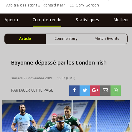
Arbitre assistant 2: Richard Kerr
CC: Gary Gordon
Aperçu
Compte-rendu
Statistiques
Meilleure
Article
Commentary
Match Events
Bayonne dépassé par les London Irish
samedi 23 novembre 2019
16:57 (GMT)
PARTAGER CETTE PAGE