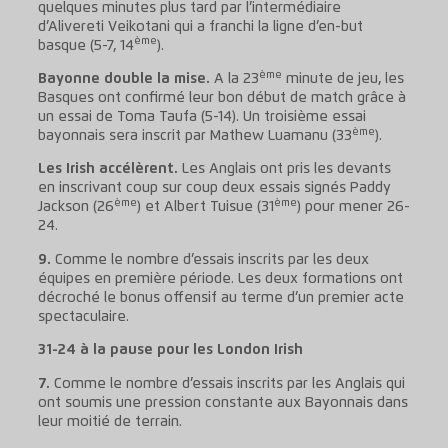
quelques minutes plus tard par l’intermédiaire
d’Alivereti Veikotani qui a franchi la ligne d’en-but
ème
basque (5-7, 14
).
ème
Bayonne double la mise.
A la 23
minute de jeu, les
Basques ont confirmé leur bon début de match grâce à
un essai de Toma Taufa (5-14). Un troisième essai
ème
bayonnais sera inscrit par Mathew Luamanu (33
).
Les Irish accélèrent.
Les Anglais ont pris les devants
en inscrivant coup sur coup deux essais signés Paddy
ème
ème
Jackson (26
) et Albert Tuisue (31
) pour mener 26-
24.
9.
Comme le nombre d’essais inscrits par les deux
équipes en première période. Les deux formations ont
décroché le bonus offensif au terme d’un premier acte
spectaculaire.
31-24 à la pause pour les London Irish
7.
Comme le nombre d’essais inscrits par les Anglais qui
ont soumis une pression constante aux Bayonnais dans
leur moitié de terrain.