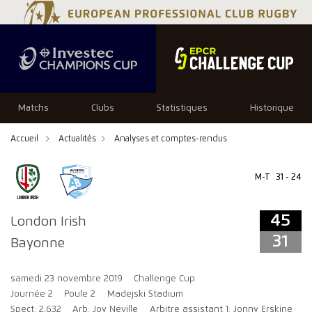
45
31
Matchs
Clubs
Statistiques
Historique
Accueil
Actualités
Analyses et comptes-rendus
M-T
31 - 24
45
London Irish
31
Bayonne
samedi 23 novembre 2019
Challenge Cup
Journée 2
Poule 2
Madejski Stadium
Spect: 2,632
Arb: Joy Neville
Arbitre assistant 1: Jonny Erskine