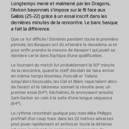
Longtemps mené et malmené par les Dragons,
l’Aviron bayonnais s’impose sur le fil face aux
Gallois (25-22) grâce à un essai inscrit dans les
dernières minutes de la rencontre. Le banc basque
a fait la différence.
Que ce fut difficile ! Dominés pendant toute la première
période, les Basques ont dû attendre le deuxième acte
pour enfin prendre la mesure de Newport qui jouait sa
dernière carte dans l’optique d’une qualification.
e
Le tournant du match fut probablement la 50
minute
de la rencontre, quand le staff décidait de faire entrer
en même temps Roumieu, Puricelli er Tialata.
Jusqu’alors bousculés, les Ciel et Blanc repartaient alors
de l’avant et le talonneur sonnait la révolte avec un
e
premier essai (54
). Déchaînés, ils envoyaient ensuite
Sam Gerber en coin à la suite d’une longue séquence
e
(64
).
Le rythme retombait quelque peu mais Mike Philipps
profitait d’un coup franc dans les 22 mètres adverses
pour jouer rapidement et enfoncer toute la défense