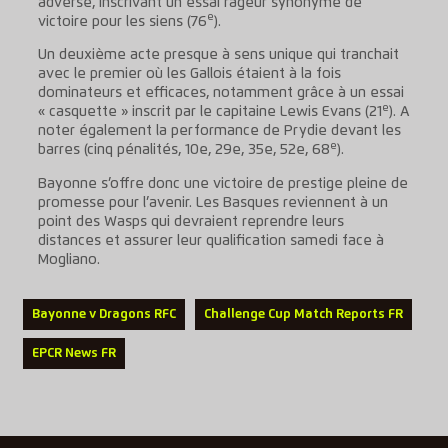
adverse, inscrivant un essai rageur synonyme de
e
victoire pour les siens (76
).
Un deuxième acte presque à sens unique qui tranchait
avec le premier où les Gallois étaient à la fois
dominateurs et efficaces, notamment grâce à un essai
e
« casquette » inscrit par le capitaine Lewis Evans (21
). A
noter également la performance de Prydie devant les
e
barres (cinq pénalités, 10e, 29e, 35e, 52e, 68
).
Bayonne s’offre donc une victoire de prestige pleine de
promesse pour l’avenir. Les Basques reviennent à un
point des Wasps qui devraient reprendre leurs
distances et assurer leur qualification samedi face à
Mogliano.
Bayonne v Dragons RFC
Challenge Cup Match Reports FR
EPCR News FR