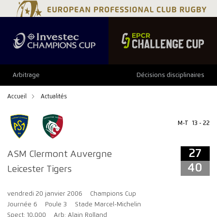
27
40
Arbitrage
Décisions disciplinaires
Accueil
Actualités
M-T
13 - 22
27
ASM Clermont Auvergne
40
Leicester Tigers
vendredi 20 janvier 2006
Champions Cup
Journée 6
Poule 3
Stade Marcel-Michelin
Spect: 10,000
Arb: Alain Rolland