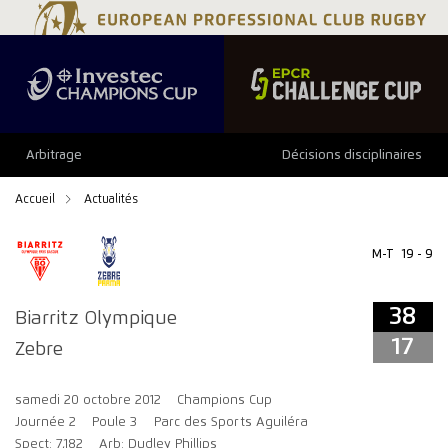
38
17
Arbitrage
Décisions disciplinaires
Accueil
Actualités
M-T
19 - 9
38
Biarritz Olympique
17
Zebre
samedi 20 octobre 2012
Champions Cup
Journée 2
Poule 3
Parc des Sports Aguiléra
Spect: 7,182
Arb: Dudley Phillips