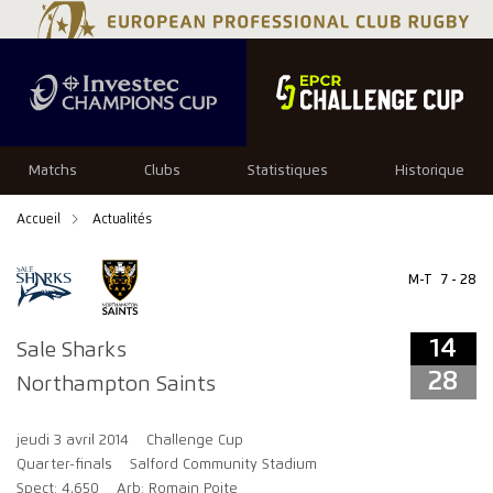
14
28
Matchs
Clubs
Statistiques
Historique
Accueil
Actualités
M-T
7 - 28
14
Sale Sharks
28
Northampton Saints
jeudi 3 avril 2014
Challenge Cup
Quarter-finals
Salford Community Stadium
Spect: 4,650
Arb: Romain Poite