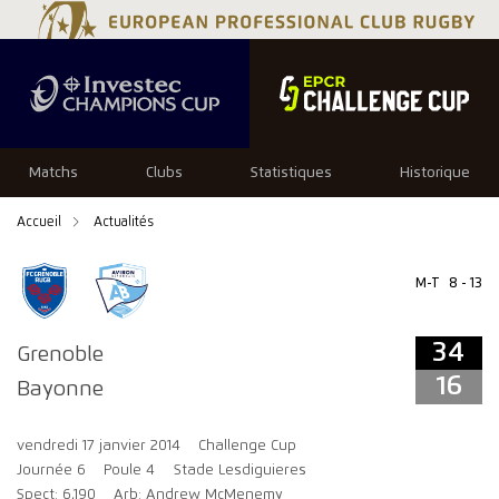
34
16
Matchs
Clubs
Statistiques
Historique
Accueil
Actualités
M-T
8 - 13
34
Grenoble
16
Bayonne
vendredi 17 janvier 2014
Challenge Cup
Journée 6
Poule 4
Stade Lesdiguieres
Spect: 6,190
Arb: Andrew McMenemy