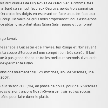
mis aux ouailles de Guy Novès de retrouver le rythme très
es attend ce samedi face aux Ospreys, après trois semaines
On croise les doigts en espérant en faire un autre face aux
aucoup. On verra ce qu’ils nous proposeront, nous essaierons
ossibles », racontait alors Gillian Galan, jeune et perforant
rge favori.
ées face à Leicester et à Trévise, les Rouge et Noir savent
. « La coupe d’Europe est une compétition très serrée. Il faut
oue à pas grand-chose entre les meilleurs seconds. Il vaudrait
’inexpérimenté Galan.
ains ont rarement failli : 29 matches, 81% de victoires, une
 2007).
 à la saison 2003/04, en phase de poule, pour deux victoires
preys étaient encore Neath-Swansea, trois autres succès,
érie pour faire durer le plaisir.