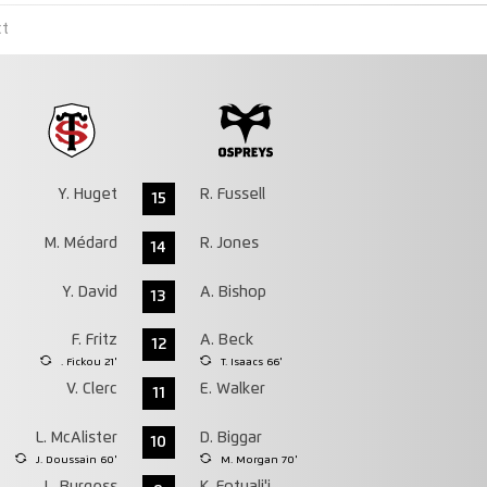
ct
Y. Huget
R. Fussell
15
M. Médard
R. Jones
14
Y. David
A. Bishop
13
F. Fritz
A. Beck
12
. Fickou 21'
T. Isaacs 66'
V. Clerc
E. Walker
11
L. McAlister
D. Biggar
10
J. Doussain 60'
M. Morgan 70'
L. Burgess
K. Fotuali'i