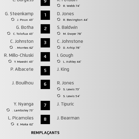
9
R. Webb 74'
G. Steenkamp
D. Jones
1
J. Poux 43'
R. Bevington 44'
G. Botha
S. Baldwin
2
C. Tolofua 43'
M. Dwyer 78'
C. Johnston
C. Johnstone
3
. Montes 62'
D. Arhip 78'
R. Millo-Chluski
I. Gough
4
Y. Maestri 43'
L. Ashley 44'
P. Albacete
J. King
5
J. Bouilhou
R. Jones
6
S. Lewis 73'
S. Lewis 54'
Y. Nyanga
J. Tipuric
7
. Lamboley 73'
L. Picamoles
J. Bearman
8
E. Maka 62'
REMPLAÇANTS