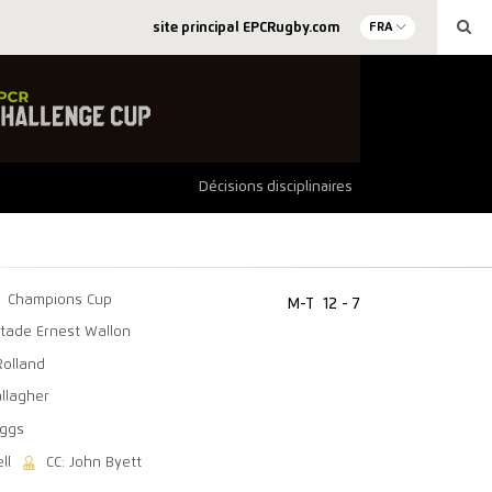
site principal EPCRugby.com
FRA
Décisions disciplinaires
Champions Cup
M-T
12 - 7
tade Ernest Wallon
Rolland
allagher
eggs
ll
CC: John Byett