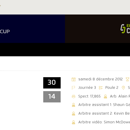
samedi 8 décembre 2012
30
Journée 3
Poule 2
S
14
Spect: 17,865
Arb: Alain 
Arbitre assistant 1: Shaun G
Arbitre assistant 2: Kevin B
Arbitre vidéo: Simon McDowe