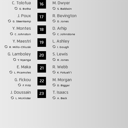
C. Tolofua
M. Dwyer
16
G. Botha
S. Baldwin
J. Poux
R. Bevington
17
G. Steenkamp
D. Jones
Y. Montes
D. Arhip
18
C. Johnston
C. Johnstone
Y. Maestri
L. Ashley
19
R. Millo-Chluski
I. Gough
G. Lamboley
S. Lewis
20
Y. Nyanga
R. Jones
E. Maka
R. Webb
21
L. Picamoles
K. Fotuali'i
G. Fickou
M. Morgan
22
F. Fritz
D. Biggar
J. Doussain
T. Isaacs
23
L. McAlister
A. Beck