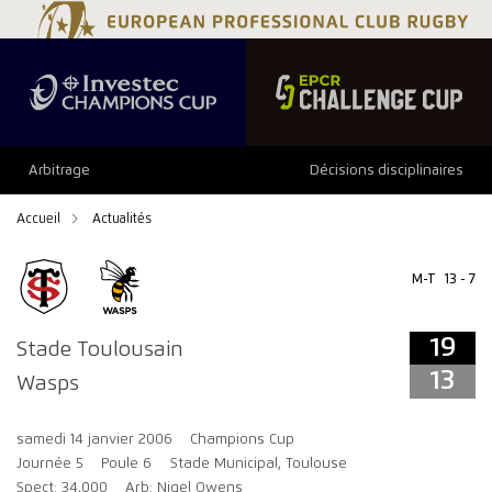
19
13
Arbitrage
Décisions disciplinaires
Accueil
Actualités
M-T
13 - 7
19
Stade Toulousain
13
Wasps
samedi 14 janvier 2006
Champions Cup
Journée 5
Poule 6
Stade Municipal, Toulouse
Spect: 34,000
Arb: Nigel Owens