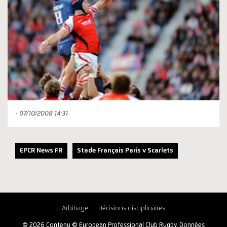
- 07/10/2008 14:31
EPCR News FR
Stade Français Paris v Scarlets
Arbitrage
Décisions disciplinaires
© 2026 Contenu © European Professional Club Rugby, Données