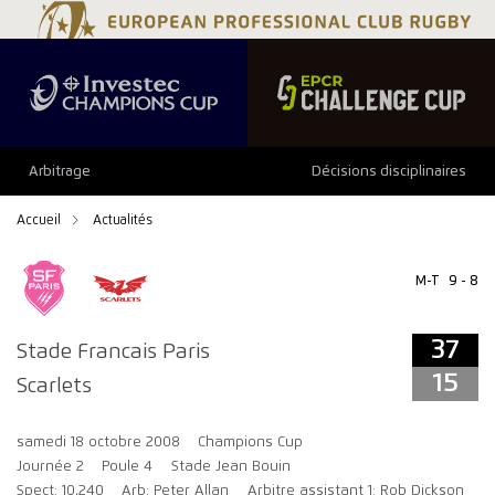
37
15
Arbitrage
Décisions disciplinaires
Accueil
Actualités
M-T
9 - 8
37
Stade Francais Paris
15
Scarlets
samedi 18 octobre 2008
Champions Cup
Journée 2
Poule 4
Stade Jean Bouin
Spect: 10,240
Arb: Peter Allan
Arbitre assistant 1: Rob Dickson